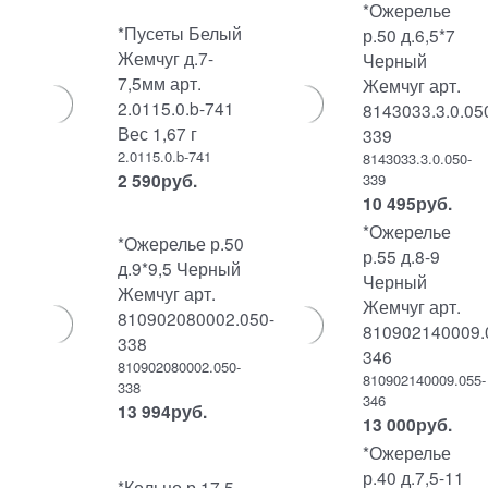
*Ожерелье
*Пусеты Белый
р.50 д.6,5*7
Жемчуг д.7-
Черный
7,5мм арт.
Жемчуг арт.
2.0115.0.b-741
8143033.3.0.05
Вес 1,67 г
339
2.0115.0.b-741
8143033.3.0.050-
2 590
руб.
339
10 495
руб.
*Ожерелье
*Ожерелье р.50
р.55 д.8-9
д.9*9,5 Черный
Черный
Жемчуг арт.
Жемчуг арт.
810902080002.050-
810902140009.
338
346
810902080002.050-
810902140009.055-
338
346
13 994
руб.
13 000
руб.
*Ожерелье
р.40 д.7,5-11
*Кольцо р.17,5