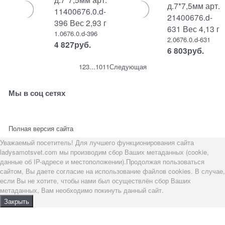
д.7*7,5мм арт.
11400676.0.d-
21400676.d-
396 Вес 2,93 г
631 Вес 4,13 г
1.0676.0.d-396
2.0676.0.d-631
4 827
руб.
6 803
руб.
1
2
3
...
10
11
Следующая
Мы в соц сетях
Полная версия сайта
Уважаемый посетитель! Для лучшего функционирования сайта
ladysamotsvet.com мы производим сбор Ваших метаданных (cookie,
данные об IP-адресе и местоположении).Продолжая пользоваться
сайтом, Вы даете согласие на использование файлов cookies. В случае,
если Вы не хотите, чтобы нами был осуществлён сбор Ваших
метаданных, Вам необходимо покинуть данный сайт.
Закрыть