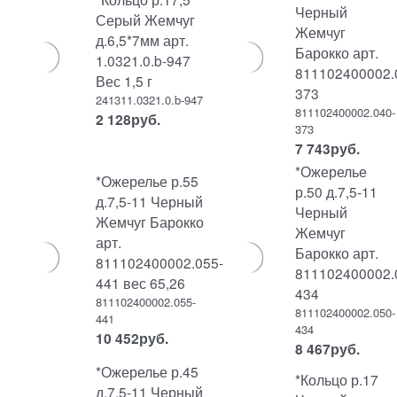
Черный
Серый Жемчуг
Жемчуг
д.6,5*7мм арт.
Барокко арт.
1.0321.0.b-947
811102400002.
Вес 1,5 г
373
241311.0321.0.b-947
811102400002.040-
2 128
руб.
373
7 743
руб.
*Ожерелье
*Ожерелье р.55
р.50 д.7,5-11
д.7,5-11 Черный
Черный
Жемчуг Барокко
Жемчуг
арт.
Барокко арт.
811102400002.055-
811102400002.
441 вес 65,26
434
811102400002.055-
811102400002.050-
441
434
10 452
руб.
8 467
руб.
*Ожерелье р.45
*Кольцо р.17
д.7,5-11 Черный