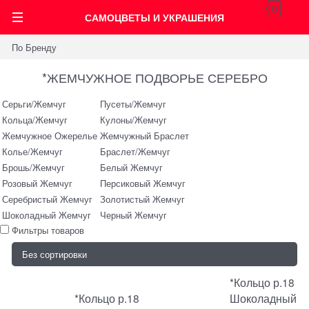
0
САМОЦВЕТЫ И УКРАШЕНИЯ
По Бренду
*ЖЕМЧУЖНОЕ ПОДВОРЬЕ СЕРЕБРО
Серьги/Жемчуг
Пусеты/Жемчуг
Кольца/Жемчуг
Кулоны/Жемчуг
Жемчужное Ожерелье
Жемчужный Браслет
Колье/Жемчуг
Браслет/Жемчуг
Брошь/Жемчуг
Белый Жемчуг
Розовый Жемчуг
Персиковый Жемчуг
Серебристый Жемчуг
Золотистый Жемчуг
Шоколадный Жемчуг
Черный Жемчуг
Фильтры товаров
*Кольцо р.18
*Кольцо р.18
Шоколадный