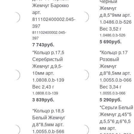
Черный
Жемчуг Барокко
Жемчуг
арт.
д.8,5*9мм арт.
811102400002.045-
1.0486.0.b-526
397
Вес 3,52 г
811102400002.045-
1.0486.0.b-526
397
5 690
руб.
7 743
руб.
*Кольцо р.17,5
*Кольцо р.17
Серебристый
Розовый
Жемчуг д.9,5-
Жемчуг
10мм арт.
д.8*8,5мм арт.
1.0808.0.b-139
1.0055.0.b-066
Вес 2,43 г
Вес 3,34 г
1.0808.0.b-139
1.0055.0.b-066
3 839
руб.
5 290
руб.
*Серьги Белый
*Кольцо р.18,5
Жемчуг д.45*5
Белый Жемчуг
д.5,5*6 д.6*6,5
д.8*8,5мм арт.
мм арт.
1.0055.0.b-566