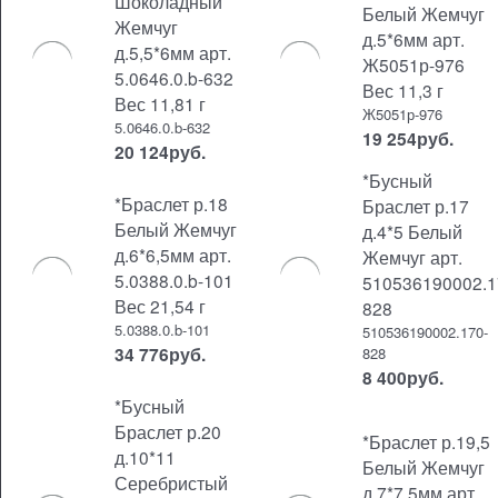
Шоколадный
Белый Жемчуг
Жемчуг
д.5*6мм арт.
д.5,5*6мм арт.
Ж5051р-976
5.0646.0.b-632
Вес 11,3 г
Вес 11,81 г
Ж5051р-976
5.0646.0.b-632
19 254
руб.
20 124
руб.
*Бусный
*Браслет р.18
Браслет р.17
Белый Жемчуг
д.4*5 Белый
д.6*6,5мм арт.
Жемчуг арт.
5.0388.0.b-101
510536190002.1
Вес 21,54 г
828
5.0388.0.b-101
510536190002.170-
34 776
руб.
828
8 400
руб.
*Бусный
Браслет р.20
*Браслет р.19,5
д.10*11
Белый Жемчуг
Серебристый
д.7*7,5мм арт.