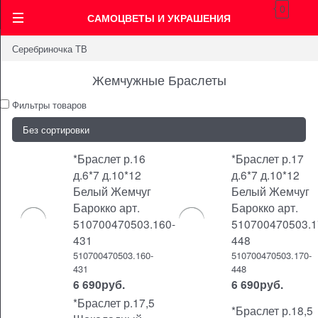
0
САМОЦВЕТЫ И УКРАШЕНИЯ
Серебриночка ТВ
Жемчужные Браслеты
Фильтры товаров
*Браслет р.16
*Браслет р.17
д.6*7 д.10*12
д.6*7 д.10*12
Белый Жемчуг
Белый Жемчуг
Барокко арт.
Барокко арт.
510700470503.160-
510700470503.1
431
448
510700470503.160-
510700470503.170-
431
448
6 690
руб.
6 690
руб.
*Браслет р.17,5
*Браслет р.18,5