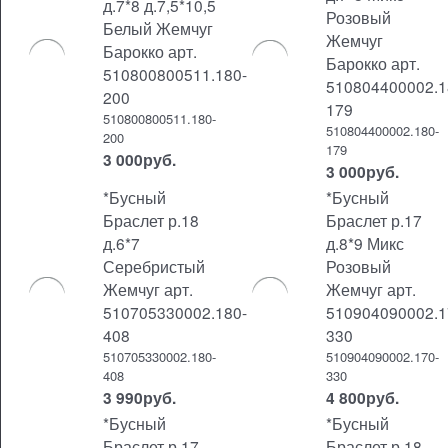
д.7*8 д.7,5*10,5
Розовый
Белый Жемчуг
Жемчуг
Барокко арт.
Барокко арт.
510800800511.180-
510804400002.1
200
179
510800800511.180-
510804400002.180-
200
179
3 000
руб.
3 000
руб.
*Бусный
*Бусный
Браслет р.18
Браслет р.17
д.6*7
д.8*9 Микс
Серебристый
Розовый
Жемчуг арт.
Жемчуг арт.
510705330002.180-
510904090002.1
408
330
510705330002.180-
510904090002.170-
408
330
3 990
руб.
4 800
руб.
*Бусный
*Бусный
Браслет р.17
Браслет р.18