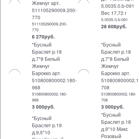
Жемчуг арт.
5.0035.0.b-091
511105290009.200-
Вес 17,72 г
770
5.0035.0.b-091
511105290009.200-
28 608
руб.
770
6 270
руб.
*Бусный
*Бусный
Браслет р.18
Браслет р.18
д.7*8 Белый
д.7*8 Белый
Жемчуг
Жемчуг
Барокко арт.
Барокко арт.
510800800002.180-
510800800002.1
968
708
510800800002.180-
510800800002.180-
968
708
3 000
руб.
3 000
руб.
*Бусный
*Бусный
Браслет р.18
Браслет р.19
д.9*10 Микс
д.9,5*10
Розовый