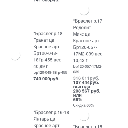
*Браслет р.17
Родолит
*Браслет р.18
Микс цв
Гранат цв
Красное арт.
Красное арт.
Бр120-057-
Бр120-048-
17М2-039 вес
18Гр-455 вес
13,42 г
40,89 г
Бр120-057-17М2-
039
Бр120-048-18Гр-455
316 011
руб.
740 000
руб.
107 444
руб.
выгода
208 567 руб.
или
66%
Скидка 66%
*Браслет р.16-18
Янтарь цв
Красное арт
*Браслет р.18