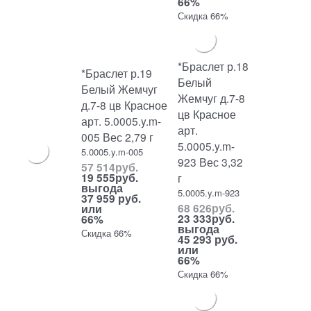
66%
Скидка 66%
*Браслет р.18
*Браслет р.19
Белый
Белый Жемчуг
Жемчуг д.7-8
д.7-8 цв Красное
цв Красное
арт. 5.0005.y.m-
арт.
005 Вес 2,79 г
5.0005.y.m-
5.0005.y.m-005
923 Вес 3,32
57 514
руб.
19 555
руб.
г
выгода
5.0005.y.m-923
37 959 руб.
68 626
руб.
или
23 333
руб.
66%
выгода
Скидка 66%
45 293 руб.
или
66%
Скидка 66%