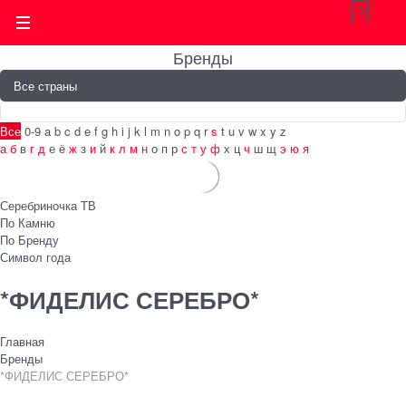
0
Бренды
Все
0-9
a
b
c
d
e
f
g
h
i
j
k
l
m
n
o
p
q
r
s
t
u
v
w
x
y
z
а
б
в
г
д
е
ё
ж
з
и
й
к
л
м
н
о
п
р
с
т
у
ф
х
ц
ч
ш
щ
э
ю
я
Серебриночка ТВ
По Камню
По Бренду
Символ года
*ФИДЕЛИС СЕРЕБРО*
Главная
Бренды
*ФИДЕЛИС СЕРЕБРО*