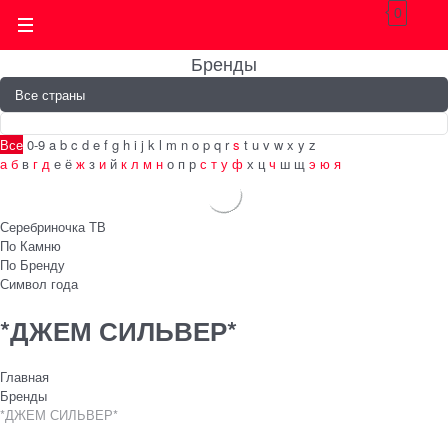
0
Бренды
Все
0-9
a
b
c
d
e
f
g
h
i
j
k
l
m
n
o
p
q
r
s
t
u
v
w
x
y
z
а
б
в
г
д
е
ё
ж
з
и
й
к
л
м
н
о
п
р
с
т
у
ф
х
ц
ч
ш
щ
э
ю
я
Серебриночка ТВ
По Камню
По Бренду
Символ года
*ДЖЕМ СИЛЬВЕР*
Главная
Бренды
*ДЖЕМ СИЛЬВЕР*