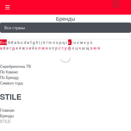
0
Бренды
Все
0-9
a
b
c
d
e
f
g
h
i
j
k
l
m
n
o
p
q
r
s
t
u
v
w
x
y
z
а
б
в
г
д
е
ё
ж
з
и
й
к
л
м
н
о
п
р
с
т
у
ф
х
ц
ч
ш
щ
э
ю
я
Серебриночка ТВ
По Камню
По Бренду
Символ года
STILE
Главная
Бренды
STILE