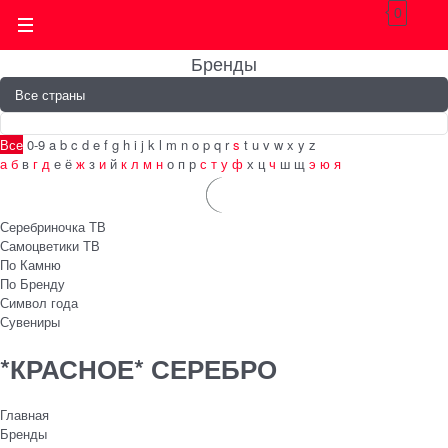
0
Бренды
Все
0-9
a
b
c
d
e
f
g
h
i
j
k
l
m
n
o
p
q
r
s
t
u
v
w
x
y
z
а
б
в
г
д
е
ё
ж
з
и
й
к
л
м
н
о
п
р
с
т
у
ф
х
ц
ч
ш
щ
э
ю
я
Серебриночка ТВ
Самоцветики ТВ
По Камню
По Бренду
Символ года
Сувениры
*КРАСНОЕ* СЕРЕБРО
Главная
Бренды