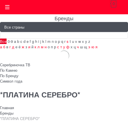
0
Бренды
Все
0-9
a
b
c
d
e
f
g
h
i
j
k
l
m
n
o
p
q
r
s
t
u
v
w
x
y
z
а
б
в
г
д
е
ё
ж
з
и
й
к
л
м
н
о
п
р
с
т
у
ф
х
ц
ч
ш
щ
э
ю
я
Серебриночка ТВ
По Камню
По Бренду
Символ года
*ПЛАТИНА СЕРЕБРО*
Главная
Бренды
*ПЛАТИНА СЕРЕБРО*