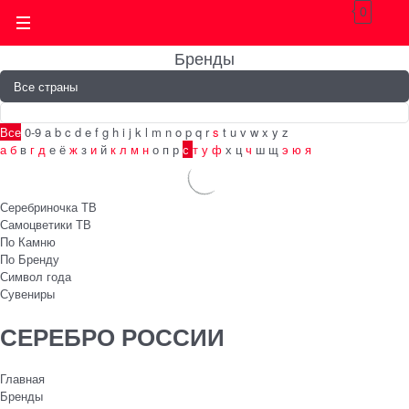
0
Бренды
Все
0-9
a
b
c
d
e
f
g
h
i
j
k
l
m
n
o
p
q
r
s
t
u
v
w
x
y
z
а
б
в
г
д
е
ё
ж
з
и
й
к
л
м
н
о
п
р
с
т
у
ф
х
ц
ч
ш
щ
э
ю
я
Серебриночка ТВ
Самоцветики ТВ
По Камню
По Бренду
Символ года
Сувениры
СЕРЕБРО РОССИИ
Главная
Бренды