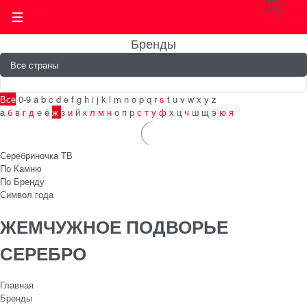
0
Бренды
Все
0-9
a
b
c
d
e
f
g
h
i
j
k
l
m
n
o
p
q
r
s
t
u
v
w
x
y
z
а
б
в
г
д
е
ё
ж
з
и
й
к
л
м
н
о
п
р
с
т
у
ф
х
ц
ч
ш
щ
э
ю
я
Серебриночка ТВ
По Камню
По Бренду
Символ года
ЖЕМЧУЖНОЕ ПОДВОРЬЕ
СЕРЕБРО
Главная
Бренды