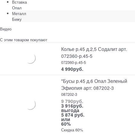
Вставка
Опал
Металл
Бижу
Видео
С этим товаром покупают
Колье р.45 д.2,5 Содалит арт.
072360-р.45-5
072360-р.45-5
4 990
руб.
*Бусы р.45 д.6 Опал Зеленый
Эфиопия арт: 087202-3
087202-3
9 790
руб.
3 916
руб.
выгода
5 874 руб.
или
60%
Скидка 60%