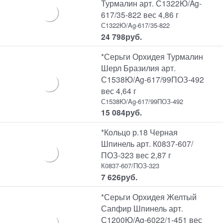
Турмалин арт. С1322Ю/Ag-
617/35-822 вес 4,86 г
С1322Ю/Ag-617/35-822
24 798
руб.
*Серьги Орхидея Турмалин
Шерл Бразилия арт.
С1538Ю/Ag-617/99ПОЗ-492
вес 4,64 г
С1538Ю/Ag-617/99ПОЗ-492
15 084
руб.
*Кольцо р.18 Черная
Шпинель арт. К0837-607/
ПОЗ-323 вес 2,87 г
К0837-607/ПОЗ-323
7 626
руб.
*Серьги Орхидея Желтый
Сапфир Шпинель арт.
С1200Ю/Ag-6022/1-451 вес