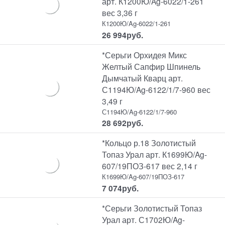
арт. К1200Ю/Ag-6022/1-261
вес 3,36 г
К1200Ю/Ag-6022/1-261
26 994
руб.
*Серьги Орхидея Микс
Желтый Сапфир Шпинель
Дымчатый Кварц арт.
С1194Ю/Ag-6122/1/7-960 вес
3,49 г
С1194Ю/Ag-6122/1/7-960
28 692
руб.
*Кольцо р.18 Золотистый
Топаз Урал арт. К1699Ю/Ag-
607/19ПОЗ-617 вес 2,14 г
К1699Ю/Ag-607/19ПОЗ-617
7 074
руб.
*Серьги Золотистый Топаз
Урал арт. С1702Ю/Ag-