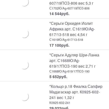
607/19ПОЗ-806 вес 5,3 г
С1702Ю/Ag-607/19ПОЗ-806
14 544
руб.
*Серьги Орхидея Иолит
Африка арт. С1619Ю/Ag-
617/13-518 вес 4,54 г
С1619Ю/Ag-617/13-518
17 100
руб.
*Серьги Адуляр Шри-Ланка
арт. С1668Ю/Ag-
619/17ПОЗ-190 вес 2,71 г
С1668Ю/Ag-619/17ПОЗ-190
5 652
руб.
*Кольцо р.18 Фиалка Сапфир
Мадагаскар арт. К0925-602-
241 вес 1,32 г
К0925-602-241
29 022
руб.