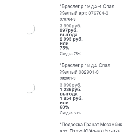
*Браслет р.19 д.3-4 Опал
Желтый арт: 076764-3
076764-3
3 990
руб.
997
руб.
выгода
2 993 руб.
или
75%
Скидка 75%
*Браслет р.18 д.5 Опал
Желтый 082901-3
082901-3
3 090
руб.
1 236
руб.
выгода
1 854 руб.
или
60%
Скидка 60%
*Подвеска Гранат Мозамбик
арт. П1025Ю/Ag-607/11-376