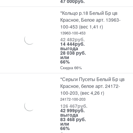
47 000
руб.
*Кольцо р.18 Белый Бр цв
Красное, Белое арт. 13963-
100-453 (вес 1,41 г)
13963-100-453
42 482
руб.
14 444
руб.
выгода
28 038 руб.
или
66%
Скидка 66%
*Серьги Пусеты Белый Бр цв
Красное, белое арт. 24172-
100-203, (вес 4,26 г)
24172-100-203
126 467
руб.
42 999
руб.
выгода
83 468 руб.
или
66%