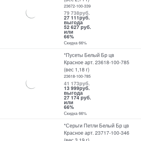
23672-100-339
79 738
руб.
27 111
руб.
выгода
52 627 руб.
или
66%
Скидка 66%
*Пусеты Белый Бр цв
Красное арт. 23618-100-785
(вес 1,18 г)
23618-100-785
41 173
руб.
13 999
руб.
выгода
27 174 руб.
или
66%
Скидка 66%
*Серьги Петли Белый Бр цв
Красное арт. 23717-100-346
(вес 3,19 г)