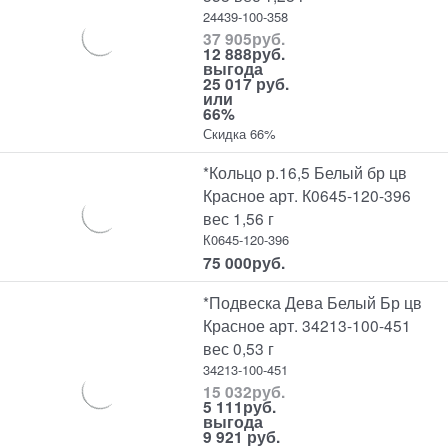
24439-100-358
37 905
руб.
12 888
руб.
выгода
25 017 руб.
или
66%
Скидка 66%
*Кольцо р.16,5 Белый бр цв
Красное арт. К0645-120-396
вес 1,56 г
К0645-120-396
75 000
руб.
*Подвеска Дева Белый Бр цв
Красное арт. 34213-100-451
вес 0,53 г
34213-100-451
15 032
руб.
5 111
руб.
выгода
9 921 руб.