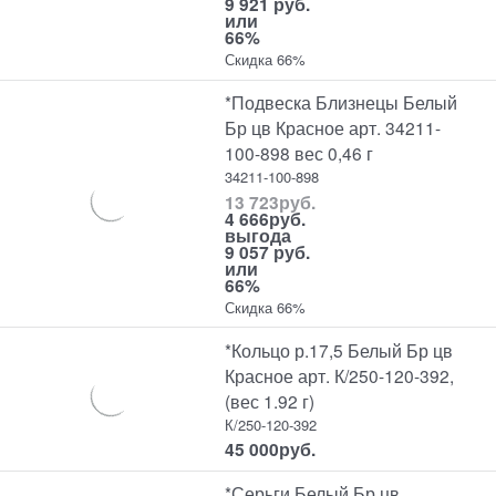
9 921 руб.
или
66%
Скидка 66%
*Подвеска Близнецы Белый
Бр цв Красное арт. 34211-
100-898 вес 0,46 г
34211-100-898
13 723
руб.
4 666
руб.
выгода
9 057 руб.
или
66%
Скидка 66%
*Кольцо р.17,5 Белый Бр цв
Красное арт. К/250-120-392,
(вес 1.92 г)
К/250-120-392
45 000
руб.
*Серьги Белый Бр цв