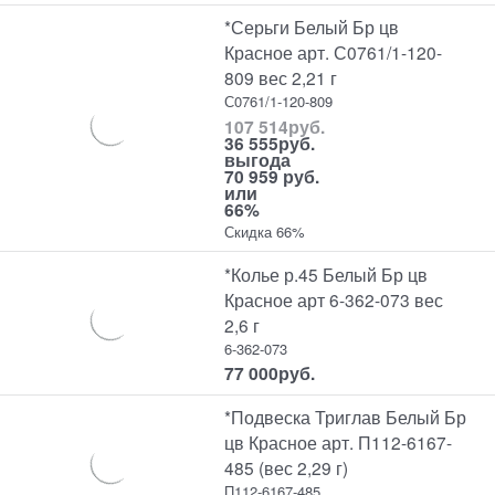
*Серьги Белый Бр цв
Красное арт. С0761/1-120-
809 вес 2,21 г
С0761/1-120-809
107 514
руб.
36 555
руб.
выгода
70 959 руб.
или
66%
Скидка 66%
*Колье р.45 Белый Бр цв
Красное арт 6-362-073 вес
2,6 г
6-362-073
77 000
руб.
*Подвеска Триглав Белый Бр
цв Красное арт. П112-6167-
485 (вес 2,29 г)
П112-6167-485