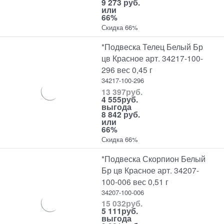
9 273 руб.
или
66%
Скидка 66%
*Подвеска Телец Белый Бр
цв Красное арт. 34217-100-
296 вес 0,45 г
34217-100-296
13 397
руб.
4 555
руб.
выгода
8 842 руб.
или
66%
Скидка 66%
*Подвеска Скорпион Белый
Бр цв Красное арт. 34207-
100-006 вес 0,51 г
34207-100-006
15 032
руб.
5 111
руб.
выгода