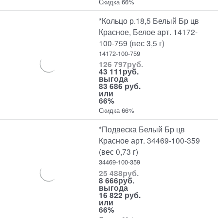
Скидка 66%
*Кольцо р.18,5 Белый Бр цв
Красное, Белое арт. 14172-
100-759 (вес 3,5 г)
14172-100-759
126 797
руб.
43 111
руб.
выгода
83 686 руб.
или
66%
Скидка 66%
*Подвеска Белый Бр цв
Красное арт. 34469-100-359
(вес 0,73 г)
34469-100-359
25 488
руб.
8 666
руб.
выгода
16 822 руб.
или
66%