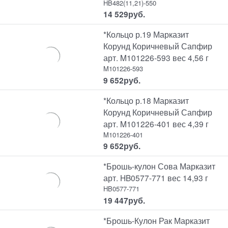
HB482(11,21)-550
14 529
руб.
*Кольцо р.19 Марказит
Корунд Коричневый Сапфир
арт. M101226-593 вес 4,56 г
M101226-593
9 652
руб.
*Кольцо р.18 Марказит
Корунд Коричневый Сапфир
арт. M101226-401 вес 4,39 г
M101226-401
9 652
руб.
*Брошь-кулон Сова Марказит
арт. HB0577-771 вес 14,93 г
HB0577-771
19 447
руб.
*Брошь-Кулон Рак Марказит