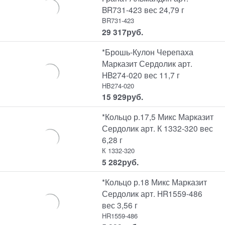
BR731-423 вес 24,79 г
BR731-423
29 317
руб.
*Брошь-Кулон Черепаха
Марказит Сердолик арт.
HB274-020 вес 11,7 г
HB274-020
15 929
руб.
*Кольцо р.17,5 Микс Марказит
Сердолик арт. К 1332-320 вес
6,28 г
К 1332-320
5 282
руб.
*Кольцо р.18 Микс Марказит
Сердолик арт. HR1559-486
вес 3,56 г
HR1559-486