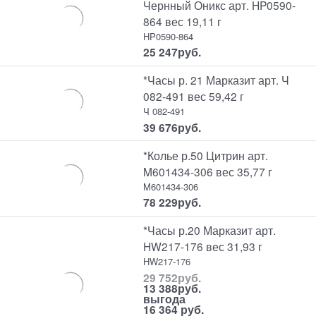
Чернный Оникс арт. HP0590-
864 вес 19,11 г
HP0590-864
25 247
руб.
*Часы р. 21 Марказит арт. Ч
082-491 вес 59,42 г
Ч 082-491
39 676
руб.
*Колье р.50 Цитрин арт.
M601434-306 вес 35,77 г
M601434-306
78 229
руб.
*Часы р.20 Марказит арт.
HW217-176 вес 31,93 г
HW217-176
29 752
руб.
13 388
руб.
выгода
16 364 руб.