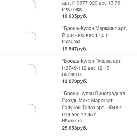
арт. Р 0677-920 вес 13,76 г
Р 0677-920
18 635
руб.
*Брошь-Кулон Марказит арт.
Р 034-003 вес 17,5 г
Р 034-003
13 547
руб.
*Брошь-Кулон Пчелка арт.
HB749-112 вес 12,15 г
HB749-112
12 070
руб.
*Брошь Кулон Виноградная
Гроздь Микс Марказит
Голубой Топаз арт. HB482-
019 вес 12,95 г
HB482-019
25 858
руб.