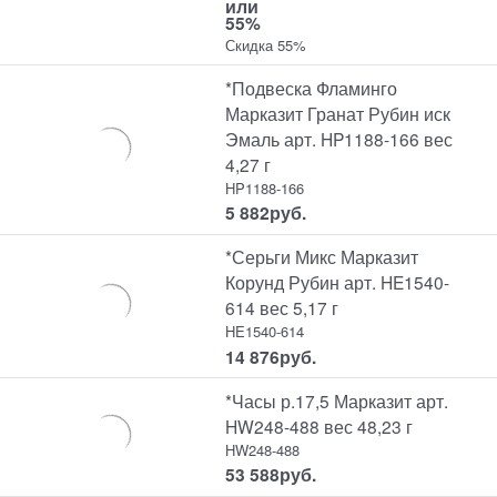
или
55%
Скидка 55%
*Подвеска Фламинго
Марказит Гранат Рубин иск
Эмаль арт. HP1188-166 вес
4,27 г
HP1188-166
5 882
руб.
*Серьги Микс Марказит
Корунд Рубин арт. HE1540-
614 вес 5,17 г
HE1540-614
14 876
руб.
*Часы р.17,5 Марказит арт.
HW248-488 вес 48,23 г
HW248-488
53 588
руб.