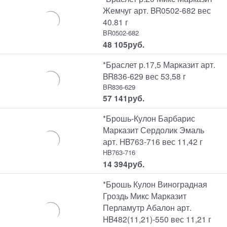
Жемчуг арт. BR0502-682 вес
40.81 г
BR0502-682
48 105
руб.
*Браслет р.17,5 Марказит арт.
BR836-629 вес 53,58 г
BR836-629
57 141
руб.
*Брошь-Кулон Барбарис
Марказит Сердолик Эмаль
арт. HB763-716 вес 11,42 г
HB763-716
14 394
руб.
*Брошь Кулон Виноградная
Гроздь Микс Марказит
Перламутр Абалон арт.
HB482(11,21)-550 вес 11,21 г