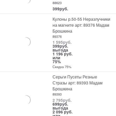
88623
399
руб.
Кулоны р.50-55 Неразлучники
на магните арт: 89376 Мадам
Брошкина
89376
1 595
руб.
399
руб.
выгода
1 196 руб.
или
75%
Скидка 75%
Серьги Пусеты Резные
Стразы арт: 89393 Мадам
Брошкина
89393
2 795
руб.
699
руб.
выгода
2 096 руб.
или