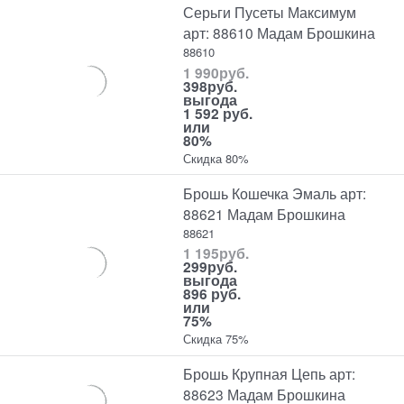
Серьги Пусеты Максимум
арт: 88610 Мадам Брошкина
88610
1 990
руб.
398
руб.
выгода
1 592 руб.
или
80%
Скидка 80%
Брошь Кошечка Эмаль арт:
88621 Мадам Брошкина
88621
1 195
руб.
299
руб.
выгода
896 руб.
или
75%
Скидка 75%
Брошь Крупная Цепь арт:
88623 Мадам Брошкина