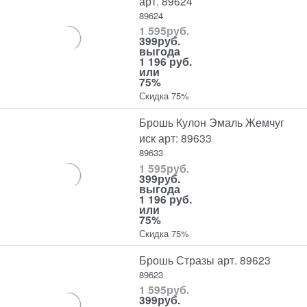
арт. 89624
89624
1 595
руб.
399
руб.
выгода
1 196 руб.
или
75%
Скидка 75%
Брошь Кулон Эмаль Жемчуг
иск арт: 89633
89633
1 595
руб.
399
руб.
выгода
1 196 руб.
или
75%
Скидка 75%
Брошь Стразы арт. 89623
89623
1 595
руб.
399
руб.