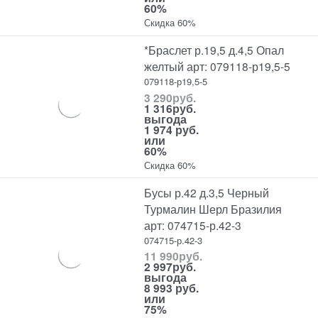
60%
Скидка 60%
*Браслет р.19,5 д.4,5 Опал
желтый арт: 079118-р19,5-5
079118-р19,5-5
3 290
руб.
1 316
руб.
выгода
1 974 руб.
или
60%
Скидка 60%
Бусы р.42 д.3,5 Черный
Турмалин Шерл Бразилия
арт: 074715-р.42-3
074715-р.42-3
11 990
руб.
2 997
руб.
выгода
8 993 руб.
или
75%