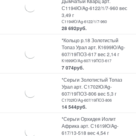
Дымчатый Кварц арт.
С1194Ю/Ag-6122/1/7-960 вес
3,49 г
С1194Ю/Ag-6122/1/7-960
28 692
руб.
*Кольцо р.18 Золотистый
Топаз Урал арт. К1699Ю/Ag-
607/19ПОЗ-617 вес 2,14 г
К1699Ю/Ag-607/19ПОЗ-617
7 074
руб.
*Серьги Золотистый Топаз
Урал арт. С1702Ю/Ag-
607/19ПОЗ-806 вес 5,3 г
С1702Ю/Ag-607/19ПОЗ-806
14 544
руб.
*Серьги Орхидея Иолит
Африка арт. С1619Ю/Ag-
617/13-518 вес 4,54 г