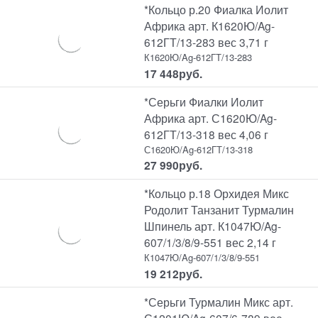
*Кольцо р.20 Фиалка Иолит
Африка арт. К1620Ю/Ag-
612ГТ/13-283 вес 3,71 г
К1620Ю/Ag-612ГТ/13-283
17 448
руб.
*Серьги Фиалки Иолит
Африка арт. С1620Ю/Ag-
612ГТ/13-318 вес 4,06 г
С1620Ю/Ag-612ГТ/13-318
27 990
руб.
*Кольцо р.18 Орхидея Микс
Родолит Танзанит Турмалин
Шпинель арт. К1047Ю/Ag-
607/1/3/8/9-551 вес 2,14 г
К1047Ю/Ag-607/1/3/8/9-551
19 212
руб.
*Серьги Турмалин Микс арт.
С1201Ю/Ag-607/6-789 вес