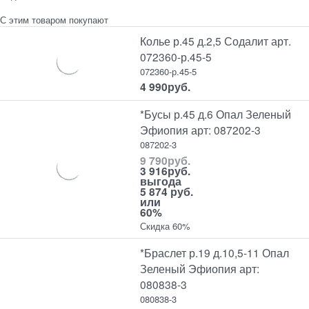
С этим товаром покупают
Колье р.45 д.2,5 Содалит арт.
072360-р.45-5
072360-р.45-5
4 990
руб.
*Бусы р.45 д.6 Опал Зеленый
Эфиопия арт: 087202-3
087202-3
9 790
руб.
3 916
руб.
выгода
5 874 руб.
или
60%
Скидка 60%
*Браслет р.19 д.10,5-11 Опал
Зеленый Эфиопия арт:
080838-3
080838-3