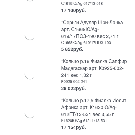
С1619Ю/Ag-617/13-518
17 100
руб.
*Серьги Адуляр Шри-Ланка
арт. С1668Ю/Ag-
619/17ПОЗ-190 вес 2,71 г
С1668Ю/Ag-619/17ПОЗ-190
5 652
руб.
*Кольцо р.18 Фиалка Сапфир
Мадагаскар арт. К0925-602-
241 вес 1,32 г
К0925-602-241
29 022
руб.
*Кольцо р.17,5 Фиалка Иолит
Африка арт. К1620Ю/Ag-
612ГТ/13-531 вес 3,55 г
К1620Ю/Ag-612ГТ/13-531
17 154
руб.