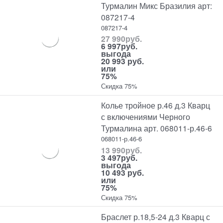
Турмалин Микс Бразилия арт:
087217-4
087217-4
27 990
руб.
6 997
руб.
выгода
20 993 руб.
или
75%
Скидка 75%
Колье тройное р.46 д.3 Кварц
с включениями Черного
Турмалина арт. 068011-р.46-6
068011-р.46-6
13 990
руб.
3 497
руб.
выгода
10 493 руб.
или
75%
Скидка 75%
Браслет р.18,5-24 д.3 Кварц с