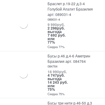
Браслет р.19-22 д.3-4
Голубой Апатит Бразилия
арт: 089031-4
089031-4
9 990
руб.
2 298
руб.
выгода
7 692 руб.
или
77%
Скидка 77%
Бусы р.46 д.4-6 Аметрин
Бразилия арт. 084764
084764
18 990
руб.
4 747
руб.
выгода
14 243 руб.
или
75%
Скидка 75%
Бусы три нити р.46-50 д.3