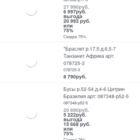
27 990
руб.
6 997
руб.
выгода
20 993 руб.
или
75%
Скидка 75%
*Браслет р.17,5 д.6,5-7
Танзанит Африка арт:
078725-3
078725-3
8 790
руб.
Бусы р.52-54 д.4-6 Цитрин
Бразилия арт: 087348-р52-5
087348-р52-5
20 890
руб.
5 222
руб.
выгода
15 668 руб.
или
75%
Скидка 75%