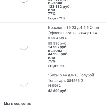
выгода
123 192 руб.
или
77%
Скидка 77%
Браслет р.19-23 д.4-5,5 Опал
Эфиопия арт: 086864-р19-4
086864-р19-4
59 990
руб.
14 997
руб.
выгода
44 993 руб.
или
75%
Скидка 75%
*Бусы р.44 д.6-10 Голубой
Топаз арт. 084566-2
084566-2
42 890
руб.
Мы в соц сетях