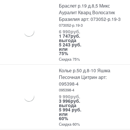
Браслет р.19 д.8,5 Микс
Ауралит Кварц Волосатик
Бразилия арт: 073052-р.19-3
073052-р.19-3
6 990
руб.
1 747
руб.
выгода
5 243 руб.
или
75%
Скидка 75%
Колье р.50 д.8-10 Яшма
Песочная Цитрин арт:
095398-4
095398-4
9 990
руб.
3 996
руб.
выгода
5 994 руб.
или
60%
Скидка 60%