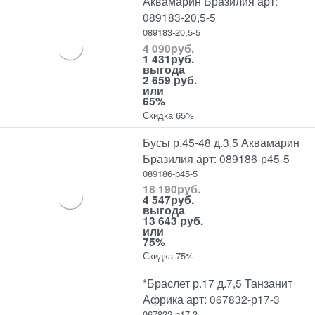
Аквамарин Бразилия арт:
089183-20,5-5
089183-20,5-5
4 090
руб.
1 431
руб.
выгода
2 659 руб.
или
65%
Скидка 65%
Бусы р.45-48 д.3,5 Аквамарин
Бразилия арт: 089186-р45-5
089186-р45-5
18 190
руб.
4 547
руб.
выгода
13 643 руб.
или
75%
Скидка 75%
*Браслет р.17 д.7,5 Танзанит
Африка арт: 067832-р17-3
067832-р17-3