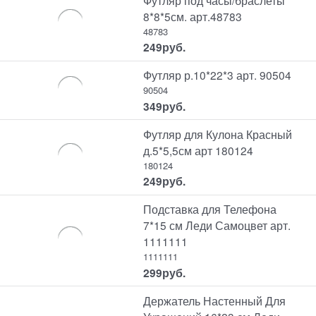
8*8*5см. арт.48783
48783
249
руб.
Футляр р.10*22*3 арт. 90504
90504
349
руб.
Футляр для Кулона Красный
д.5*5,5см арт 180124
180124
249
руб.
Подставка для Телефона
7*15 см Леди Самоцвет арт.
1111111
1111111
299
руб.
Держатель Настенный Для