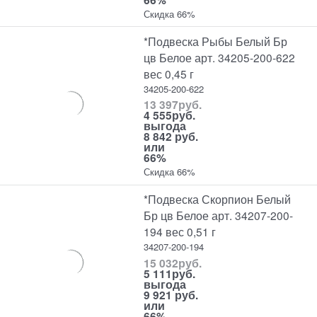
Скидка 66%
*Подвеска Рыбы Белый Бр
цв Белое арт. 34205-200-622
вес 0,45 г
34205-200-622
13 397
руб.
4 555
руб.
выгода
8 842 руб.
или
66%
Скидка 66%
*Подвеска Скорпион Белый
Бр цв Белое арт. 34207-200-
194 вес 0,51 г
34207-200-194
15 032
руб.
5 111
руб.
выгода
9 921 руб.
или
66%