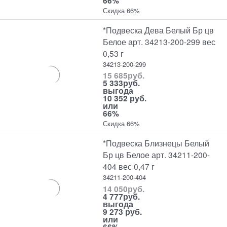
66%
Скидка 66%
*Подвеска Дева Белый Бр цв
Белое арт. 34213-200-299 вес
0,53 г
34213-200-299
15 685
руб.
5 333
руб.
выгода
10 352 руб.
или
66%
Скидка 66%
*Подвеска Близнецы Белый
Бр цв Белое арт. 34211-200-
404 вес 0,47 г
34211-200-404
14 050
руб.
4 777
руб.
выгода
9 273 руб.
или
66%