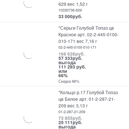
629 вес 1,52 г
10330736-629
33 000
руб.
*Серьги Голубой Топаз цв
Красное арт. 02-2-445-0100-
010-171 вес 7,16 г
02-2-445-0100-010-171
168 626
руб.
57 333
руб.
выгода
111 293 руб.
или
66%
Скидка 66%
*Кольцо р.17 Голубой Топаз
цв Белое арт. 01-2-287-21-
209 вес 3,13 г
01-2-287-21-209
73 855
руб.
25 111
руб.
выгода