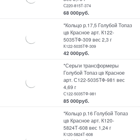
С220-815Т-374
68 000
руб.
*Кольцо р.17,5 Голубой Топаз
цв Красное арт. К122-
5035ТФ-309 вес 2,3 г
К122-5035ТФ-309
42 000
руб.
*Серьги трансформеры
Голубой Топаз цв Красное
арт. С122-5035ТФ-981 вес
4,69 г
С122-5035ТФ-981
85 000
руб.
*Кольцо р.16 Голубой Топаз
цв Красное арт. К120-
5824Т-608 вес 1,24 г
К120-5824Т-608