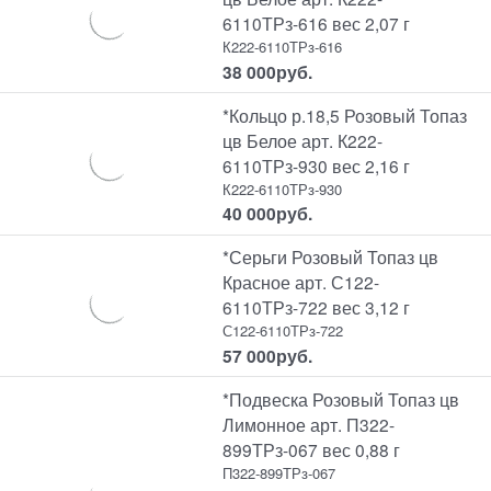
6110ТРз-616 вес 2,07 г
К222-6110ТРз-616
38 000
руб.
*Кольцо р.18,5 Розовый Топаз
цв Белое арт. К222-
6110ТРз-930 вес 2,16 г
К222-6110ТРз-930
40 000
руб.
*Серьги Розовый Топаз цв
Красное арт. С122-
6110ТРз-722 вес 3,12 г
С122-6110ТРз-722
57 000
руб.
*Подвеска Розовый Топаз цв
Лимонное арт. П322-
899ТРз-067 вес 0,88 г
П322-899ТРз-067