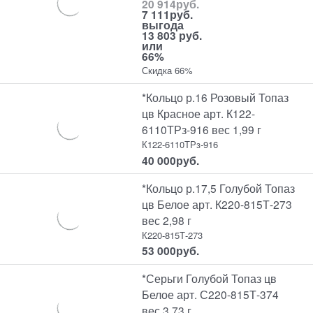
20 914
руб.
7 111
руб.
выгода
13 803 руб.
или
66%
Скидка 66%
*Кольцо р.16 Розовый Топаз
цв Красное арт. К122-
6110ТРз-916 вес 1,99 г
К122-6110ТРз-916
40 000
руб.
*Кольцо р.17,5 Голубой Топаз
цв Белое арт. К220-815Т-273
вес 2,98 г
К220-815Т-273
53 000
руб.
*Серьги Голубой Топаз цв
Белое арт. С220-815Т-374
вес 3,73 г