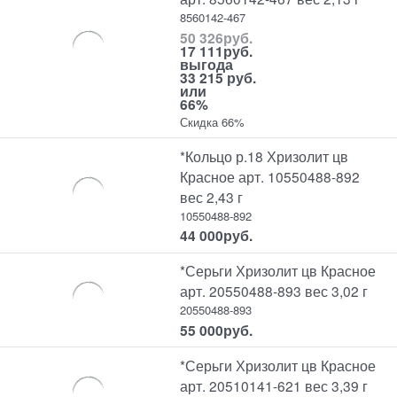
8560142-467
50 326
руб.
17 111
руб.
выгода
33 215 руб.
или
66%
Скидка 66%
*Кольцо р.18 Хризолит цв
Красное арт. 10550488-892
вес 2,43 г
10550488-892
44 000
руб.
*Серьги Хризолит цв Красное
арт. 20550488-893 вес 3,02 г
20550488-893
55 000
руб.
*Серьги Хризолит цв Красное
арт. 20510141-621 вес 3,39 г