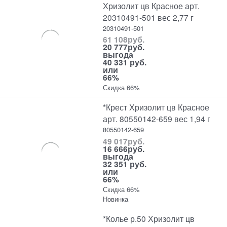
Хризолит цв Красное арт.
20310491-501 вес 2,77 г
20310491-501
61 108
руб.
20 777
руб.
выгода
40 331 руб.
или
66%
Скидка 66%
*Крест Хризолит цв Красное
арт. 80550142-659 вес 1,94 г
80550142-659
49 017
руб.
16 666
руб.
выгода
32 351 руб.
или
66%
Скидка 66%
Новинка
*Колье р.50 Хризолит цв