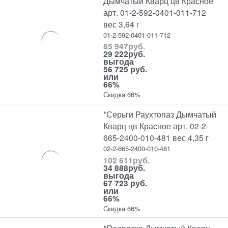
Дымчатый Кварц цв Красное
арт. 01-2-592-0401-011-712
вес 3,64 г
01-2-592-0401-011-712
85 947
руб.
29 222
руб.
выгода
56 725 руб.
или
66%
Скидка 66%
*Серьги Раухтопаз Дымчатый
Кварц цв Красное арт. 02-2-
665-2400-010-481 вес 4,35 г
02-2-665-2400-010-481
102 611
руб.
34 888
руб.
выгода
67 723 руб.
или
66%
Скидка 66%
*Подвеска Дымчатый Кварц