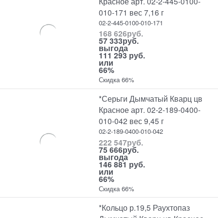
Красное арт. 02-2-445-0100-
010-171 вес 7,16 г
02-2-445-0100-010-171
168 626
руб.
57 333
руб.
выгода
111 293 руб.
или
66%
Скидка 66%
*Серьги Дымчатый Кварц цв
Красное арт. 02-2-189-0400-
010-042 вес 9,45 г
02-2-189-0400-010-042
222 547
руб.
75 666
руб.
выгода
146 881 руб.
или
66%
Скидка 66%
*Кольцо р.19,5 Раухтопаз