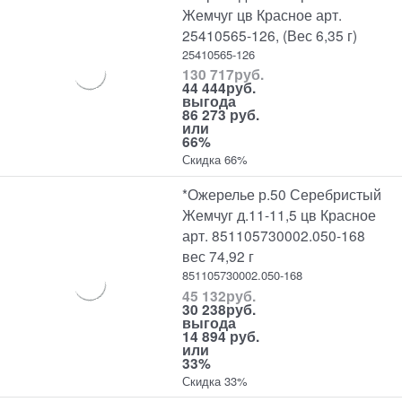
Жемчуг цв Красное арт.
25410565-126, (Вес 6,35 г)
25410565-126
130 717
руб.
44 444
руб.
выгода
86 273 руб.
или
66%
Скидка 66%
*Ожерелье р.50 Серебристый
Жемчуг д.11-11,5 цв Красное
арт. 851105730002.050-168
вес 74,92 г
851105730002.050-168
45 132
руб.
30 238
руб.
выгода
14 894 руб.
или
33%
Скидка 33%