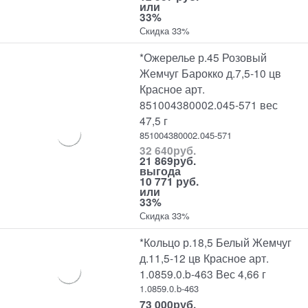
или
33%
Скидка 33%
*Ожерелье р.45 Розовый
Жемчуг Барокко д.7,5-10 цв
Красное арт.
851004380002.045-571 вес
47,5 г
851004380002.045-571
32 640
руб.
21 869
руб.
выгода
10 771 руб.
или
33%
Скидка 33%
*Кольцо р.18,5 Белый Жемчуг
д.11,5-12 цв Красное арт.
1.0859.0.b-463 Вес 4,66 г
1.0859.0.b-463
73 000
руб.