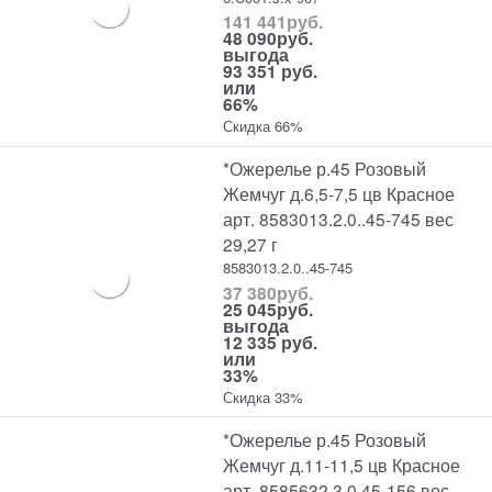
141 441
руб.
48 090
руб.
выгода
93 351 руб.
или
66%
Скидка 66%
*Ожерелье р.45 Розовый
Жемчуг д.6,5-7,5 цв Красное
арт. 8583013.2.0..45-745 вес
29,27 г
8583013.2.0..45-745
37 380
руб.
25 045
руб.
выгода
12 335 руб.
или
33%
Скидка 33%
*Ожерелье р.45 Розовый
Жемчуг д.11-11,5 цв Красное
арт. 8585632.3.0.45-156 вес