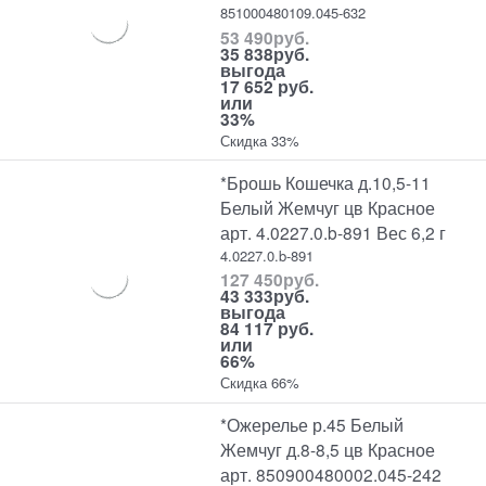
851000480109.045-632
53 490
руб.
35 838
руб.
выгода
17 652 руб.
или
33%
Скидка 33%
*Брошь Кошечка д.10,5-11
Белый Жемчуг цв Красное
арт. 4.0227.0.b-891 Вес 6,2 г
4.0227.0.b-891
127 450
руб.
43 333
руб.
выгода
84 117 руб.
или
66%
Скидка 66%
*Ожерелье р.45 Белый
Жемчуг д.8-8,5 цв Красное
арт. 850900480002.045-242