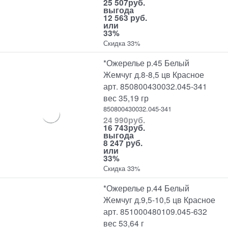
25 507
руб.
выгода
12 563 руб.
или
33%
Скидка 33%
*Ожерелье р.45 Белый
Жемчуг д.8-8,5 цв Красное
арт. 850800430032.045-341
вес 35,19 гр
850800430032.045-341
24 990
руб.
16 743
руб.
выгода
8 247 руб.
или
33%
Скидка 33%
*Ожерелье р.44 Белый
Жемчуг д.9,5-10,5 цв Красное
арт. 851000480109.045-632
вес 53,64 г