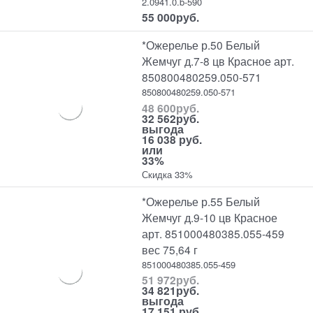
2.0941.0.b-590
55 000
руб.
*Ожерелье р.50 Белый
Жемчуг д.7-8 цв Красное арт.
850800480259.050-571
850800480259.050-571
48 600
руб.
32 562
руб.
выгода
16 038 руб.
или
33%
Скидка 33%
*Ожерелье р.55 Белый
Жемчуг д.9-10 цв Красное
арт. 851000480385.055-459
вес 75,64 г
851000480385.055-459
51 972
руб.
34 821
руб.
выгода
17 151 руб.