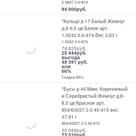
2.0847.0.b-814
94 000
руб.
*Кольцо р.17 Белый Жемчуг
д.9-9,5 цв Белое арт.
1.0242.0.b-674 Вес 3,63 г
1.0242.0.b-674
74 835
руб.
25 444
руб.
выгода
49 391 руб.
или
66%
Скидка 66%
*Бусы р.45 Микс Коричневый
и Серебристый Жемчуг д.8-
8,5 цв Красное арт.
854/63037.3.0.45-915 вес
37,91 г
854/63037.3.0.45-915
35 090
руб.
23 510
руб.