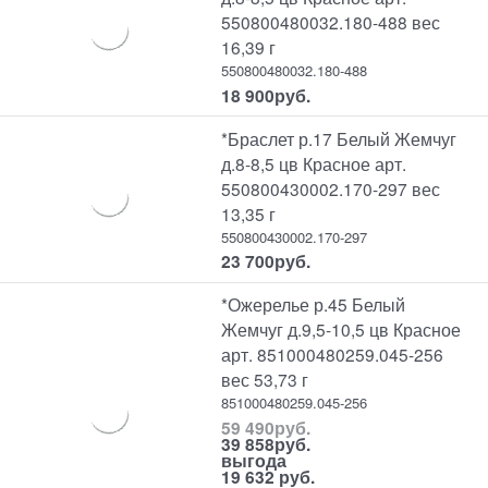
550800480032.180-488 вес
16,39 г
550800480032.180-488
18 900
руб.
*Браслет р.17 Белый Жемчуг
д.8-8,5 цв Красное арт.
550800430002.170-297 вес
13,35 г
550800430002.170-297
23 700
руб.
*Ожерелье р.45 Белый
Жемчуг д.9,5-10,5 цв Красное
арт. 851000480259.045-256
вес 53,73 г
851000480259.045-256
59 490
руб.
39 858
руб.
выгода
19 632 руб.