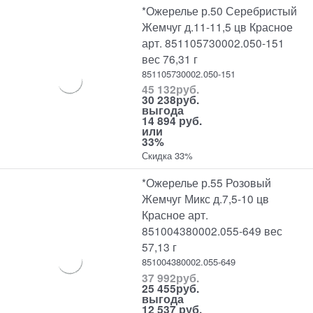
*Ожерелье р.50 Серебристый
Жемчуг д.11-11,5 цв Красное
арт. 851105730002.050-151
вес 76,31 г
851105730002.050-151
45 132
руб.
30 238
руб.
выгода
14 894 руб.
или
33%
Скидка 33%
*Ожерелье р.55 Розовый
Жемчуг Микс д.7,5-10 цв
Красное арт.
851004380002.055-649 вес
57,13 г
851004380002.055-649
37 992
руб.
25 455
руб.
выгода
12 537 руб.