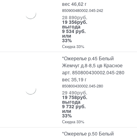
вес 46,62 г
850900480002.045-242
28 890
руб.
19 356
руб.
выгода
9 534 руб.
или
33%
Скидка 33%
*Ожерелье р.45 Белый
Жемчуг д.8-8,5 цв Красное
арт. 850800430002.045-280
вес 35,19 г
850800430002.045-280
29 490
руб.
19 758
руб.
выгода
9 732 руб.
или
33%
Скидка 33%
*Ожерелье р.50 Белый