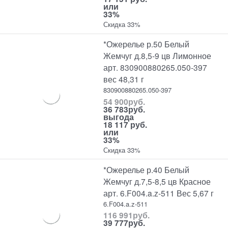
или
33%
Скидка 33%
*Ожерелье р.50 Белый
Жемчуг д.8,5-9 цв Лимонное
арт. 830900880265.050-397
вес 48,31 г
830900880265.050-397
54 900
руб.
36 783
руб.
выгода
18 117 руб.
или
33%
Скидка 33%
*Ожерелье р.40 Белый
Жемчуг д.7,5-8,5 цв Красное
арт. 6.F004.a.z-511 Вес 5,67 г
6.F004.a.z-511
116 991
руб.
39 777
руб.