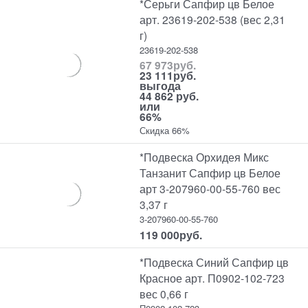
*Серьги Сапфир цв Белое
арт. 23619-202-538 (вес 2,31
г)
23619-202-538
67 973
руб.
23 111
руб.
выгода
44 862 руб.
или
66%
Скидка 66%
*Подвеска Орхидея Микс
Танзанит Сапфир цв Белое
арт 3-207960-00-55-760 вес
3,37 г
3-207960-00-55-760
119 000
руб.
*Подвеска Синий Сапфир цв
Красное арт. П0902-102-723
вес 0,66 г