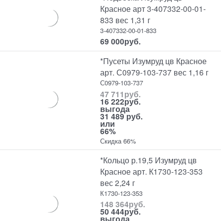
Красное арт 3-407332-00-01-
833 вес 1,31 г
3-407332-00-01-833
69 000
руб.
*Пусеты Изумруд цв Красное
арт. С0979-103-737 вес 1,16 г
С0979-103-737
47 711
руб.
16 222
руб.
выгода
31 489 руб.
или
66%
Скидка 66%
*Кольцо р.19,5 Изумруд цв
Красное арт. К1730-123-353
вес 2,24 г
К1730-123-353
148 364
руб.
50 444
руб.
выгода