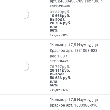
арт. 24833438-789 вес 1,06 г
24833438-789
31 370
руб.
10 666
руб.
выгода
20 704 руб.
или
66%
Скидка 66%
*Кольцо р.17,5 Изумруд цв
Красное арт. 1831058-923
вес 1,88 г
1831058-923
76 797
руб.
26 111
руб.
выгода
50 686 руб.
или
66%
Скидка 66%
*Кольцо р.17,5 Изумруд цв
Красное арт. 1833380-016