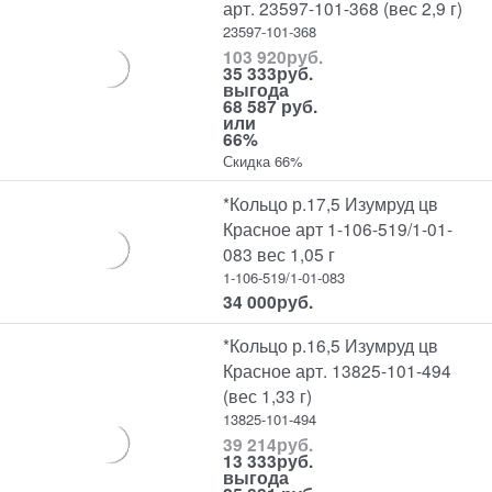
арт. 23597-101-368 (вес 2,9 г)
23597-101-368
103 920
руб.
35 333
руб.
выгода
68 587 руб.
или
66%
Скидка 66%
*Кольцо р.17,5 Изумруд цв
Красное арт 1-106-519/1-01-
083 вес 1,05 г
1-106-519/1-01-083
34 000
руб.
*Кольцо р.16,5 Изумруд цв
Красное арт. 13825-101-494
(вес 1,33 г)
13825-101-494
39 214
руб.
13 333
руб.
выгода