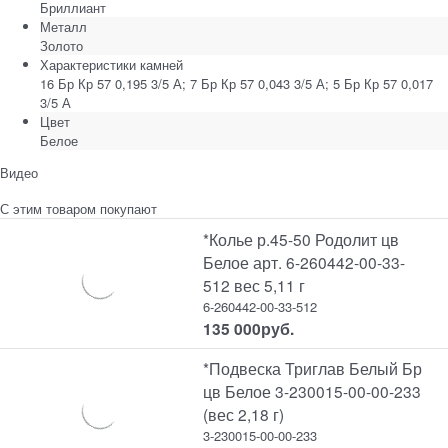
Бриллиант
Металл
Золото
Характеристики камней
16 Бр Кр 57 0,195 3/5 А; 7 Бр Кр 57 0,043 3/5 А; 5 Бр Кр 57 0,017
3/5 А
Цвет
Белое
Видео
С этим товаром покупают
*Колье р.45-50 Родолит цв
Белое арт. 6-260442-00-33-
512 вес 5,11 г
6-260442-00-33-512
135 000
руб.
*Подвеска Триглав Белый Бр
цв Белое 3-230015-00-00-233
(вес 2,18 г)
3-230015-00-00-233