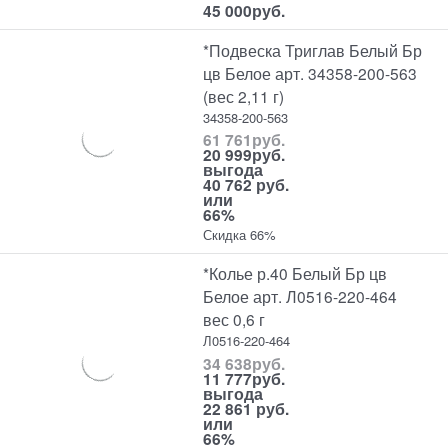
45 000
руб.
*Подвеска Триглав Белый Бр
цв Белое арт. 34358-200-563
(вес 2,11 г)
34358-200-563
61 761
руб.
20 999
руб.
выгода
40 762 руб.
или
66%
Скидка 66%
*Колье р.40 Белый Бр цв
Белое арт. Л0516-220-464
вес 0,6 г
Л0516-220-464
34 638
руб.
11 777
руб.
выгода
22 861 руб.
или
66%