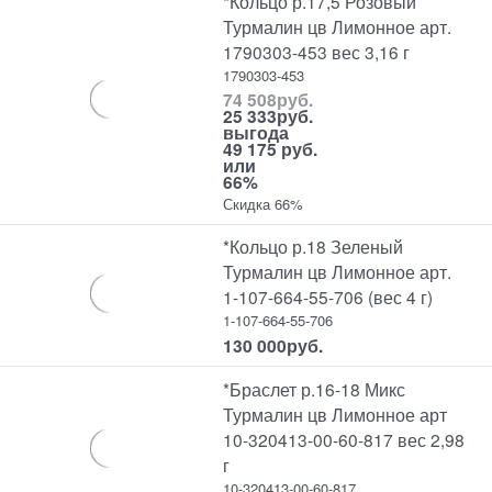
*Кольцо р.17,5 Розовый
Турмалин цв Лимонное арт.
1790303-453 вес 3,16 г
1790303-453
74 508
руб.
25 333
руб.
выгода
49 175 руб.
или
66%
Скидка 66%
*Кольцо р.18 Зеленый
Турмалин цв Лимонное арт.
1-107-664-55-706 (вес 4 г)
1-107-664-55-706
130 000
руб.
*Браслет р.16-18 Микс
Турмалин цв Лимонное арт
10-320413-00-60-817 вес 2,98
г
10-320413-00-60-817