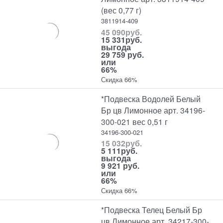
(вес 0,77 г)
3811914-409
45 090
руб.
15 331
руб.
выгода
29 759 руб.
или
66%
Скидка 66%
*Подвеска Водолей Белый
Бр цв Лимонное арт. 34196-
300-021 вес 0,51 г
34196-300-021
15 032
руб.
5 111
руб.
выгода
9 921 руб.
или
66%
Скидка 66%
*Подвеска Телец Белый Бр
цв Лимонное арт. 34217-300-