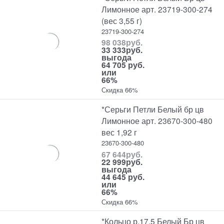
Лимонное арт. 23719-300-274
(вес 3,55 г)
23719-300-274
98 038
руб.
33 333
руб.
выгода
64 705 руб.
или
66%
Скидка 66%
*Серьги Петли Белый бр цв
Лимонное арт. 23670-300-480
вес 1,92 г
23670-300-480
67 644
руб.
22 999
руб.
выгода
44 645 руб.
или
66%
Скидка 66%
*Кольцо р.17,5 Белый Бр цв