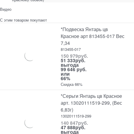
Видео
С этим товаром покупают
*Подвеска Янтарь цв
Красное арт 813455-017 Вес
7,34
813455-017
150 979
руб.
51 333
руб.
выгода
99 646 руб.
или
66%
Скидка 66%
*Серьги Янтарь цв Красное
арт. 13020111519-299, (Вес
6,83г)
13020111519-299
140 847
руб.
47 888
руб.
выгода