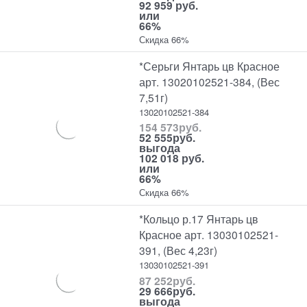
92 959 руб.
или
66%
Скидка 66%
*Серьги Янтарь цв Красное
арт. 13020102521-384, (Вес
7,51г)
13020102521-384
154 573
руб.
52 555
руб.
выгода
102 018 руб.
или
66%
Скидка 66%
*Кольцо р.17 Янтарь цв
Красное арт. 13030102521-
391, (Вес 4,23г)
13030102521-391
87 252
руб.
29 666
руб.
выгода