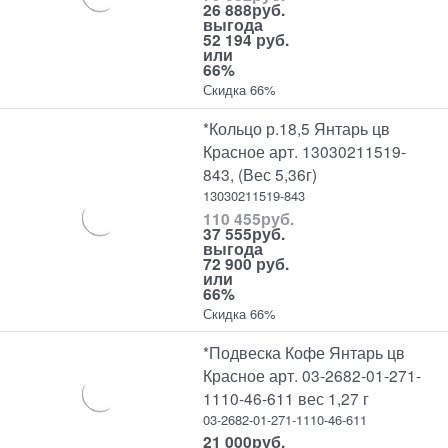
26 888
руб.
выгода
52 194 руб.
или
66%
Скидка 66%
*Кольцо р.18,5 Янтарь цв
Красное арт. 13030211519-
843, (Вес 5,36г)
13030211519-843
110 455
руб.
37 555
руб.
выгода
72 900 руб.
или
66%
Скидка 66%
*Подвеска Кофе Янтарь цв
Красное арт. 03-2682-01-271-
1110-46-611 вес 1,27 г
03-2682-01-271-1110-46-611
21 000
руб.