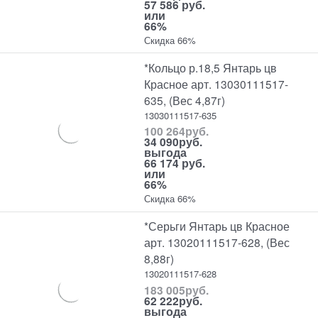
57 586 руб.
или
66%
Скидка 66%
*Кольцо р.18,5 Янтарь цв
Красное арт. 13030111517-
635, (Вес 4,87г)
13030111517-635
100 264
руб.
34 090
руб.
выгода
66 174 руб.
или
66%
Скидка 66%
*Серьги Янтарь цв Красное
арт. 13020111517-628, (Вес
8,88г)
13020111517-628
183 005
руб.
62 222
руб.
выгода