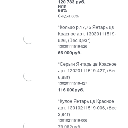
120 783 руб.
или
66%
Скидка 66%
*Кольцо р.17,75 Янтарь цв
Красное арт. 13030111519-
526, (Вес 3,93г)
13030111519-526
66 000
руб.
*Серьги Янтарь цв Красное
арт. 13020111519-427, (Вес
6,88г)
13020111519-427
116 000
руб.
*Кулон Янтарь цв Красное
арт. 13010211519-006, (Вес
3,84г)
13010211519-006
79 082
руб.