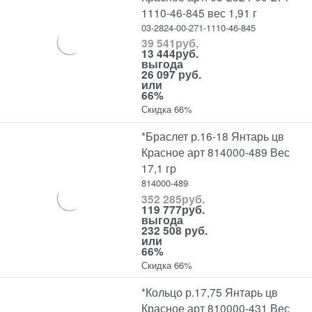
1110-46-845 вес 1,91 г
03-2824-00-271-1110-46-845
39 541
руб.
13 444
руб.
выгода
26 097 руб.
или
66%
Скидка 66%
*Браслет р.16-18 Янтарь цв
Красное арт 814000-489 Вес
17,1 гр
814000-489
352 285
руб.
119 777
руб.
выгода
232 508 руб.
или
66%
Скидка 66%
*Кольцо р.17,75 Янтарь цв
Красное арт 810000-431 Вес