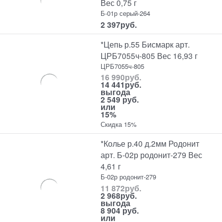
Вес 0,75 г
Б-01р серый-264
2 397
руб.
*Цепь р.55 Бисмарк арт.
ЦРБ7055ч-805 Вес 16,93 г
ЦРБ7055ч-805
16 990
руб.
14 441
руб.
выгода
2 549 руб.
или
15%
Скидка 15%
*Колье р.40 д.2мм Родонит
арт. Б-02р родонит-279 Вес
4,61 г
Б-02р родонит-279
11 872
руб.
2 968
руб.
выгода
8 904 руб.
или