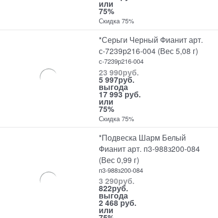
или
75%
Скидка 75%
*Серьги Черный Фианит арт.
с-7239р216-004 (Вес 5,08 г)
с-7239р216-004
23 990
руб.
5 997
руб.
выгода
17 993 руб.
или
75%
Скидка 75%
*Подвеска Шарм Белый
Фианит арт. п3-988з200-084
(Вес 0,99 г)
п3-988з200-084
3 290
руб.
822
руб.
выгода
2 468 руб.
или
75%