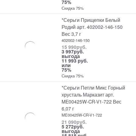
75%
Скидка 75%
*Серьги Прищепки Белый
Родий арт. 402002-146-150
Вес 3,7 г
402002-146-150
15 990
руб.
3 997
руб.
выгода
11 993 руб.
или
75%
Скидка 75%
*Серьги Петли Микс Горный
хрусталь Марказит арт.
ME00425W-CR-V1-722 Вес
6,07 г
ME00425W-CR-V1-722
21 090
руб.
5 272
руб.
выгода
15 818 руб.