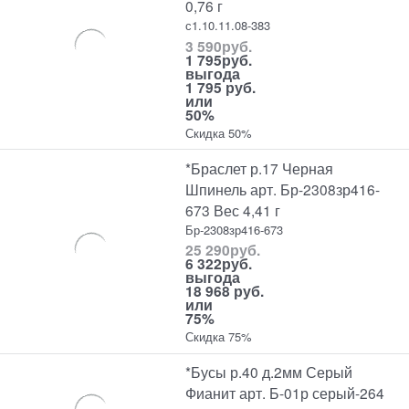
0,76 г
с1.10.11.08-383
3 590
руб.
1 795
руб.
выгода
1 795 руб.
или
50%
Скидка 50%
*Браслет р.17 Черная
Шпинель арт. Бр-2308зр416-
673 Вес 4,41 г
Бр-2308зр416-673
25 290
руб.
6 322
руб.
выгода
18 968 руб.
или
75%
Скидка 75%
*Бусы р.40 д.2мм Серый
Фианит арт. Б-01р серый-264