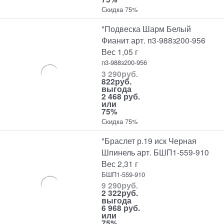
Скидка 75%
*Подвеска Шарм Белый
Фианит арт. п3-988з200-956
Вес 1,05 г
п3-988з200-956
3 290
руб.
822
руб.
выгода
2 468 руб.
или
75%
Скидка 75%
*Браслет р.19 иск Черная
Шпинель арт. БШП1-559-910
Вес 2,31 г
БШП1-559-910
9 290
руб.
2 322
руб.
выгода
6 968 руб.
или
75%