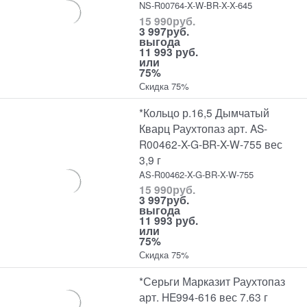
NS-R00764-X-W-BR-X-X-645
15 990
руб.
3 997
руб.
выгода
11 993 руб.
или
75%
Скидка 75%
*Кольцо р.16,5 Дымчатый
Кварц Раухтопаз арт. AS-
R00462-X-G-BR-X-W-755 вес
3,9 г
AS-R00462-X-G-BR-X-W-755
15 990
руб.
3 997
руб.
выгода
11 993 руб.
или
75%
Скидка 75%
*Серьги Марказит Раухтопаз
арт. HE994-616 вес 7.63 г