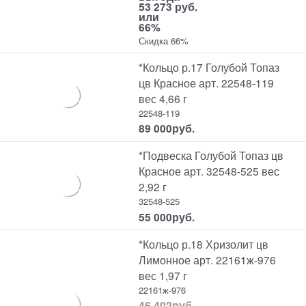
53 273 руб.
или
66%
Скидка 66%
*Кольцо р.17 Голубой Топаз
цв Красное арт. 22548-119
вес 4,66 г
22548-119
89 000
руб.
*Подвеска Голубой Топаз цв
Красное арт. 32548-525 вес
2,92 г
32548-525
55 000
руб.
*Кольцо р.18 Хризолит цв
Лимонное арт. 22161ж-976
вес 1,97 г
22161ж-976
46 402
руб.