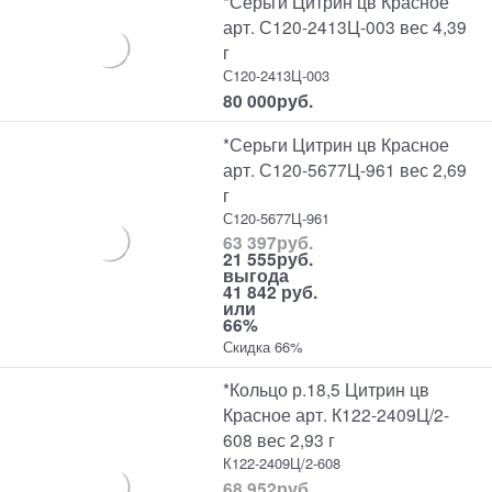
*Серьги Цитрин цв Красное
арт. С120-2413Ц-003 вес 4,39
г
С120-2413Ц-003
80 000
руб.
*Серьги Цитрин цв Красное
арт. С120-5677Ц-961 вес 2,69
г
С120-5677Ц-961
63 397
руб.
21 555
руб.
выгода
41 842 руб.
или
66%
Скидка 66%
*Кольцо р.18,5 Цитрин цв
Красное арт. К122-2409Ц/2-
608 вес 2,93 г
К122-2409Ц/2-608
68 952
руб.