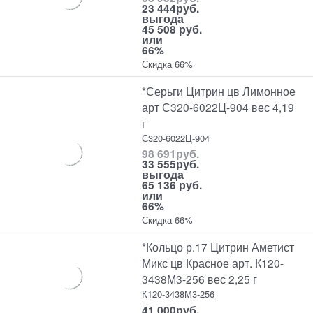
23 444
руб.
выгода
45 508 руб.
или
66%
Скидка 66%
*Серьги Цитрин цв Лимонное
арт С320-6022Ц-904 вес 4,19
г
С320-6022Ц-904
98 691
руб.
33 555
руб.
выгода
65 136 руб.
или
66%
Скидка 66%
*Кольцо р.17 Цитрин Аметист
Микс цв Красное арт. К120-
3438М3-256 вес 2,25 г
К120-3438М3-256
41 000
руб.