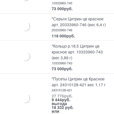
10333960-745
73 000
руб.
*Серьги Цитрин цв красное
арт. 20333960-746 (вес 6,4 г)
20333960-746
118 000
руб.
*Кольцо р.18,5 Цитрин цв
красное арт. 10333960-743
(вес 3,89 г)
10333960-743
73 000
руб.
*Пусеты Цитрин цв Красное
арт. 24310128-421 вес 1,17 г
24310128-421
27 776
руб.
9 444
руб.
выгода
18 332 руб.
или