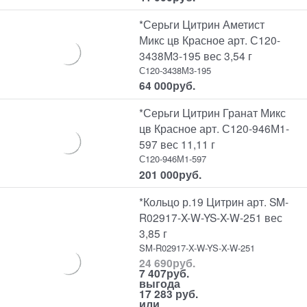
*Серьги Цитрин Аметист
Микс цв Красное арт. С120-
3438М3-195 вес 3,54 г
С120-3438М3-195
64 000
руб.
*Серьги Цитрин Гранат Микс
цв Красное арт. С120-946М1-
597 вес 11,11 г
С120-946М1-597
201 000
руб.
*Кольцо р.19 Цитрин арт. SM-
R02917-X-W-YS-X-W-251 вес
3,85 г
SM-R02917-X-W-YS-X-W-251
24 690
руб.
7 407
руб.
выгода
17 283 руб.
или