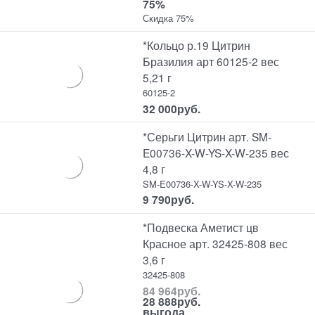
75%
Скидка 75%
*Кольцо р.19 Цитрин
Бразилия арт 60125-2 вес
5,21 г
60125-2
32 000
руб.
*Серьги Цитрин арт. SM-
E00736-X-W-YS-X-W-235 вес
4,8 г
SM-E00736-X-W-YS-X-W-235
9 790
руб.
*Подвеска Аметист цв
Красное арт. 32425-808 вес
3,6 г
32425-808
84 964
руб.
28 888
руб.
выгода