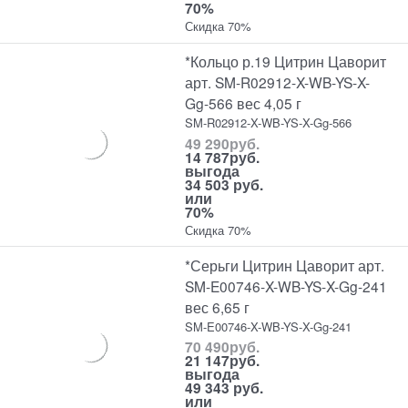
70%
Скидка 70%
*Кольцо р.19 Цитрин Цаворит
арт. SM-R02912-X-WB-YS-X-
Gg-566 вес 4,05 г
SM-R02912-X-WB-YS-X-Gg-566
49 290
руб.
14 787
руб.
выгода
34 503 руб.
или
70%
Скидка 70%
*Серьги Цитрин Цаворит арт.
SM-E00746-X-WB-YS-X-Gg-241
вес 6,65 г
SM-E00746-X-WB-YS-X-Gg-241
70 490
руб.
21 147
руб.
выгода
49 343 руб.
или