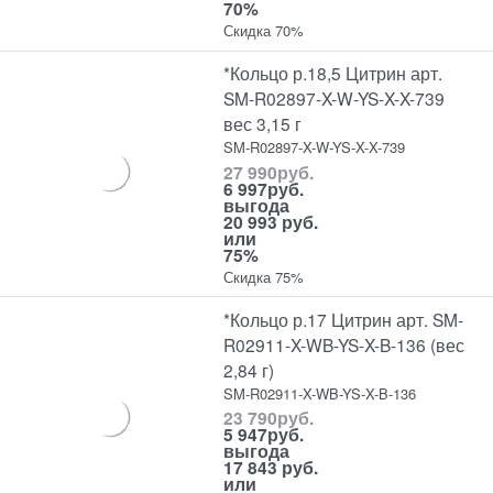
70%
Скидка 70%
*Кольцо р.18,5 Цитрин арт.
SM-R02897-X-W-YS-X-X-739
вес 3,15 г
SM-R02897-X-W-YS-X-X-739
27 990
руб.
6 997
руб.
выгода
20 993 руб.
или
75%
Скидка 75%
*Кольцо р.17 Цитрин арт. SM-
R02911-X-WB-YS-X-B-136 (вес
2,84 г)
SM-R02911-X-WB-YS-X-B-136
23 790
руб.
5 947
руб.
выгода
17 843 руб.
или