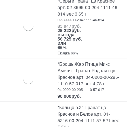
*Серьги Гранат цв Красное
арт. 02-3999-00-204-1111-46-
814 вес 3,65 г
02-3999-00-204-1111-46-814
85 947
руб.
29 222
руб.
выгода
56 725 руб.
или
66%
Скидка 66%
*Брошь Жар Птица Микс
Аметист Гранат Родолит цв
Красное арт. 04-0200-00-295-
1110-57-017 вес 4,78 г
04-0200-00-295-1110-57-017
90 000
руб.
*Кольцо р.21 Гранат цв
Красное и Белое арт. 01-
5216-00-204-1111-57-521 вес
5,51 г