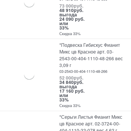
73 000
руб.
48 910
руб.
выгода
24 090 руб.
или
33%
Скидка 33%
*Подвеска Гибискус Фианит
Микс цв Красное арт. 03-
2543-00-404-1110-48-266 вес
3,09 г
03-2543-00-404-1110-48-266
52 000
руб.
34 840
руб.
выгода
17 160 руб.
или
33%
Скидка 33%
*Серьги Листья Фианит Микс
цв Красное арт. 02-3724-00-
404-1110-32-078 вес 4,62 г