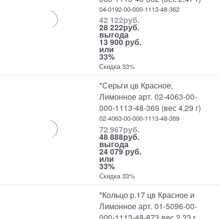
04-0192-00-000-1113-48-362
42 122
руб.
28 222
руб.
выгода
13 900 руб.
или
33%
Скидка 33%
*Серьги цв Красное,
Лимонное арт. 02-4063-00-
000-1113-48-369 (вес 4,29 г)
02-4063-00-000-1113-48-369
72 967
руб.
48 888
руб.
выгода
24 079 руб.
или
33%
Скидка 33%
*Кольцо р.17 цв Красное и
Лимонное арт. 01-5096-00-
000-1113-48-873 вес 2,33 г