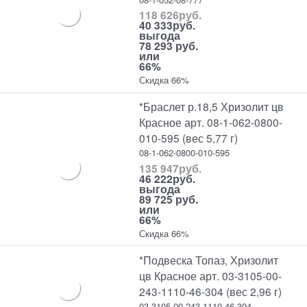
118 626
руб.
40 333
руб.
выгода
78 293 руб.
или
66%
Скидка 66%
*Браслет р.18,5 Хризолит цв
Красное арт. 08-1-062-0800-
010-595 (вес 5,77 г)
08-1-062-0800-010-595
135 947
руб.
46 222
руб.
выгода
89 725 руб.
или
66%
Скидка 66%
*Подвеска Топаз, Хризолит
цв Красное арт. 03-3105-00-
243-1110-46-304 (вес 2,96 г)
03-3105-00-243-1110-46-304