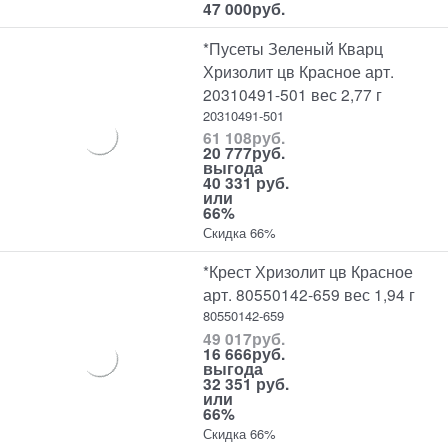
47 000
руб.
*Пусеты Зеленый Кварц
Хризолит цв Красное арт.
20310491-501 вес 2,77 г
20310491-501
61 108
руб.
20 777
руб.
выгода
40 331 руб.
или
66%
Скидка 66%
*Крест Хризолит цв Красное
арт. 80550142-659 вес 1,94 г
80550142-659
49 017
руб.
16 666
руб.
выгода
32 351 руб.
или
66%
Скидка 66%