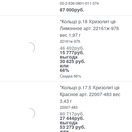
02-2-536-0801-011-374
87 000
руб.
*Кольцо р.18 Хризолит цв
Лимонное арт. 22161ж-976
вес 1,97 г
22161ж-976
46 402
руб.
15 777
руб.
выгода
30 625 руб.
или
66%
Скидка 66%
*Кольцо р.17,5 Хризолит цв
Красное арт. 22007-483 вес
3,43 г
22007-483
80 717
руб.
27 444
руб.
выгода
53 273 руб.
или