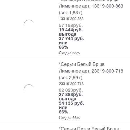
Лимонное арт. 13319-300-863
(вес 1,83 г)
13319-300-863
57 188
руб.
19 444
руб.
выгода
37 744 руб.
или
66%
Скидка 66%
*Серьги Белый Бр цв
Лимонное арт. 23319-300-718
(вес 2,59 г)
23319-300-718
82 023
руб.
27 888
руб.
выгода
54 135 руб.
или
66%
Скидка 66%
*Серьги Петли Белый Бр цв