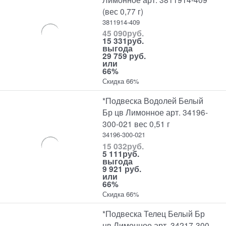
(вес 0,77 г)
3811914-409
45 090
руб.
15 331
руб.
выгода
29 759 руб.
или
66%
Скидка 66%
*Подвеска Водолей Белый
Бр цв Лимонное арт. 34196-
300-021 вес 0,51 г
34196-300-021
15 032
руб.
5 111
руб.
выгода
9 921 руб.
или
66%
Скидка 66%
*Подвеска Телец Белый Бр
цв Лимонное арт. 34217-300-