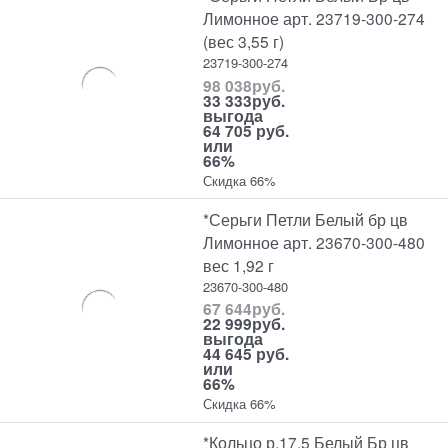
Лимонное арт. 23719-300-274
(вес 3,55 г)
23719-300-274
98 038
руб.
33 333
руб.
выгода
64 705 руб.
или
66%
Скидка 66%
*Серьги Петли Белый бр цв
Лимонное арт. 23670-300-480
вес 1,92 г
23670-300-480
67 644
руб.
22 999
руб.
выгода
44 645 руб.
или
66%
Скидка 66%
*Кольцо р.17,5 Белый Бр цв