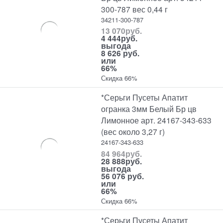
300-787 вес 0,44 г
34211-300-787
13 070
руб.
4 444
руб.
выгода
8 626 руб.
или
66%
Скидка 66%
*Серьги Пусеты Апатит
огранка 3мм Белый Бр цв
Лимонное арт. 24167-343-633
(вес около 3,27 г)
24167-343-633
84 964
руб.
28 888
руб.
выгода
56 076 руб.
или
66%
Скидка 66%
*Серьги Пусеты Апатит