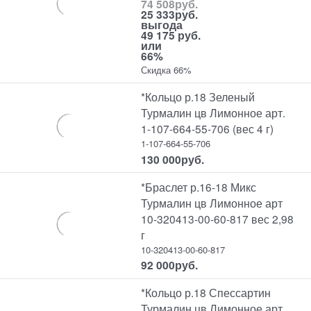
74 508
руб.
25 333
руб.
выгода
49 175 руб.
или
66%
Скидка 66%
*Кольцо р.18 Зеленый
Турмалин цв Лимонное арт.
1-107-664-55-706 (вес 4 г)
1-107-664-55-706
130 000
руб.
*Браслет р.16-18 Микс
Турмалин цв Лимонное арт
10-320413-00-60-817 вес 2,98
г
10-320413-00-60-817
92 000
руб.
*Кольцо р.18 Спессартин
Турмалин цв Лимонное арт.