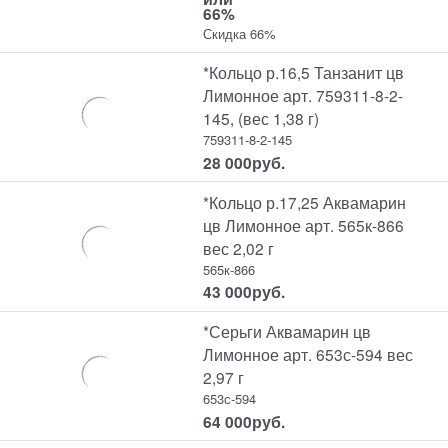
66%
Скидка 66%
*Кольцо р.16,5 Танзанит цв
Лимонное арт. 759311-8-2-
145, (вес 1,38 г)
759311-8-2-145
28 000
руб.
*Кольцо р.17,25 Аквамарин
цв Лимонное арт. 565к-866
вес 2,02 г
565к-866
43 000
руб.
*Серьги Аквамарин цв
Лимонное арт. 653с-594 вес
2,97 г
653с-594
64 000
руб.