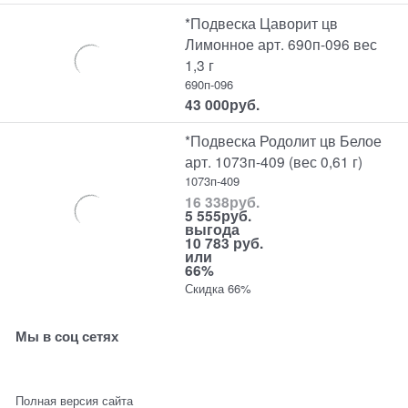
*Подвеска Цаворит цв
Лимонное арт. 690п-096 вес
1,3 г
690п-096
43 000
руб.
*Подвеска Родолит цв Белое
арт. 1073п-409 (вес 0,61 г)
1073п-409
16 338
руб.
5 555
руб.
выгода
10 783 руб.
или
66%
Скидка 66%
Мы в соц сетях
Полная версия сайта