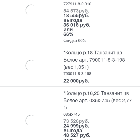
727911-8-2-310
54 573
руб.
18 555
руб.
выгода
36 018 руб.
или
66%
Скидка 66%
*Кольцо р.18 Танзанит цв
Белое арт. 790011-8-3-198
(вес 1,05 г)
790011-8-3-198
22 000
руб.
*Кольцо р.16,25 Танзанит цв
Белое арт. 085к-745 (вес 2,77
г)
085к-745
73 526
руб.
24 999
руб.
выгода
48 527 руб.
или