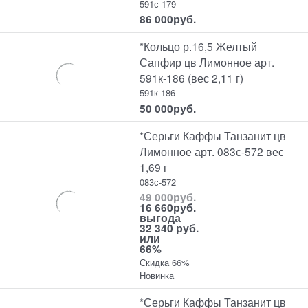
591с-179
86 000
руб.
*Кольцо р.16,5 Желтый
Сапфир цв Лимонное арт.
591к-186 (вес 2,11 г)
591к-186
50 000
руб.
*Серьги Каффы Танзанит цв
Лимонное арт. 083с-572 вес
1,69 г
083с-572
49 000
руб.
16 660
руб.
выгода
32 340 руб.
или
66%
Скидка 66%
Новинка
*Серьги Каффы Танзанит цв