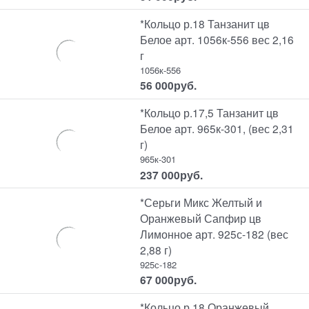
*Кольцо р.18 Танзанит цв
Белое арт. 1056к-556 вес 2,16
г
1056к-556
56 000
руб.
*Кольцо р.17,5 Танзанит цв
Белое арт. 965к-301, (вес 2,31
г)
965к-301
237 000
руб.
*Серьги Микс Желтый и
Оранжевый Сапфир цв
Лимонное арт. 925с-182 (вес
2,88 г)
925с-182
67 000
руб.
*Кольцо р.18 Оранжевый