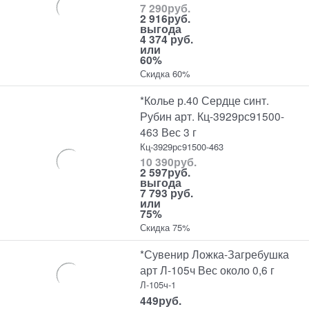
7 290
руб.
2 916
руб.
выгода
4 374 руб.
или
60%
Скидка 60%
*Колье р.40 Сердце синт.
Рубин арт. Кц-3929рс91500-
463 Вес 3 г
Кц-3929рс91500-463
10 390
руб.
2 597
руб.
выгода
7 793 руб.
или
75%
Скидка 75%
*Сувенир Ложка-Загребушка
арт Л-105ч Вес около 0,6 г
Л-105ч-1
449
руб.