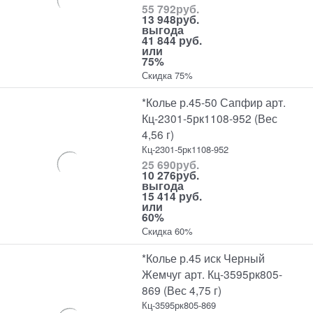
55 792
руб.
13 948
руб.
выгода
41 844 руб.
или
75%
Скидка 75%
*Колье р.45-50 Сапфир арт.
Кц-2301-5рк1108-952 (Вес
4,56 г)
Кц-2301-5рк1108-952
25 690
руб.
10 276
руб.
выгода
15 414 руб.
или
60%
Скидка 60%
*Колье р.45 иск Черный
Жемчуг арт. Кц-3595рк805-
869 (Вес 4,75 г)
Кц-3595рк805-869