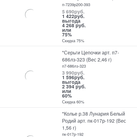
п-7239р200-393
5 690
руб.
1 422
руб.
выгода
4 268 руб.
или
75%
Скидка 75%
*Серьги Цепочки арт. п7-
686лз-323 (Вес 2,46 г)
п7-686лз-323
3 990
руб.
1 596
руб.
выгода
2 394 руб.
или
60%
Скидка 60%
*Колье р.38 Лунария Белый
Родий арт. пк-017р-192 (Вес
1,56 г)
пк-017р-192