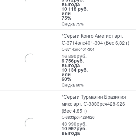
выгода
10 118 руб.
или
75%
Скидка 75%
*Серьги Конго Аметист арт.
С-3714злс401-304 (Вес 6,32 г)
С-3714злс401-304
16 890
руб.
6 756
руб.
выгода
10 134 руб.
или
60%
Скидка 60%
*Серьги Турмалин Бразилия
микс арт. С-3833рсч428-926
(Вес 4,85 г)
С-3833рсч428-926
43 990
руб.
10 997
руб.
выгода