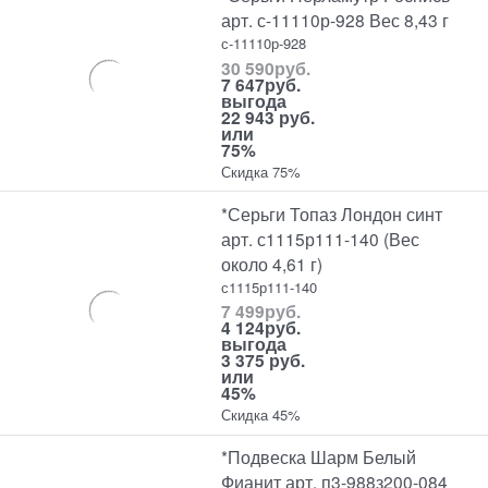
арт. с-11110р-928 Вес 8,43 г
с-11110р-928
30 590
руб.
7 647
руб.
выгода
22 943 руб.
или
75%
Скидка 75%
*Серьги Топаз Лондон синт
арт. с1115р111-140 (Вес
около 4,61 г)
с1115р111-140
7 499
руб.
4 124
руб.
выгода
3 375 руб.
или
45%
Скидка 45%
*Подвеска Шарм Белый
Фианит арт. п3-988з200-084