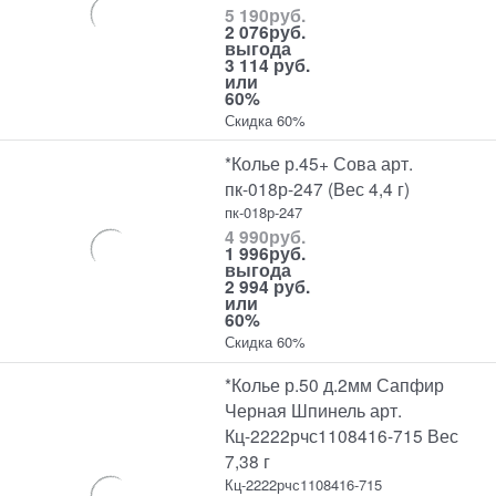
5 190
руб.
2 076
руб.
выгода
3 114 руб.
или
60%
Скидка 60%
*Колье р.45+ Сова арт.
пк-018р-247 (Вес 4,4 г)
пк-018р-247
4 990
руб.
1 996
руб.
выгода
2 994 руб.
или
60%
Скидка 60%
*Колье р.50 д.2мм Сапфир
Черная Шпинель арт.
Кц-2222рчс1108416-715 Вес
7,38 г
Кц-2222рчс1108416-715