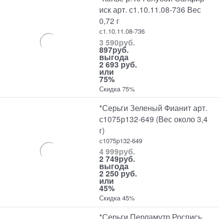
иск арт. с1.10.11.08-736 Вес
0,72 г
с1.10.11.08-736
3 590
руб.
897
руб.
выгода
2 693 руб.
или
75%
Скидка 75%
*Серьги Зеленый Фианит арт.
с1075р132-649 (Вес около 3,4
г)
с1075р132-649
4 999
руб.
2 749
руб.
выгода
2 250 руб.
или
45%
Скидка 45%
*Серьги Перламутр Роспись