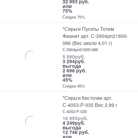
32 993 руб.
или
75%
Скидка 75%
*Серьги Пусеты Тотем
Фианит арт. С-3904рп21600-
086 (Вес около 4,01 г)
С-3904рп21600-086
5 990
руб.
3 294
руб.
выгода
2 696 руб.
или
45%
Скидка 45%
*Серьги Кисточки арт.
С-4053-Р-035 Вес 2,99 г
С-4053-Р-035
16 995
руб.
4 249
руб.
выгода
12 746 руб.
или