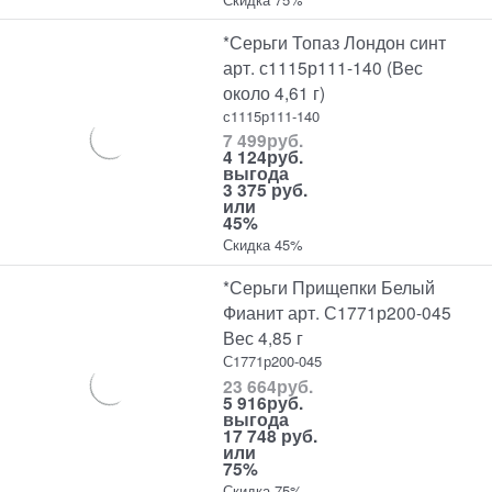
*Серьги Топаз Лондон синт
арт. с1115р111-140 (Вес
около 4,61 г)
с1115р111-140
7 499
руб.
4 124
руб.
выгода
3 375 руб.
или
45%
Скидка 45%
*Серьги Прищепки Белый
Фианит арт. С1771р200-045
Вес 4,85 г
С1771р200-045
23 664
руб.
5 916
руб.
выгода
17 748 руб.
или
75%
Скидка 75%