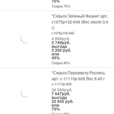
75%
Скидка 75%
*Серьги Зеленый Фианит арт.
с1075р132-649 (Вес около 3,4
г)
с1075р132-649
4 999
руб.
2 749
руб.
выгода
2 250 руб.
или
45%
Скидка 45%
*Серьги Перламутр Роспись
арт. с-11110р-928 Вес 8,43 г
с-11110р-928
30 590
руб.
7 647
руб.
выгода
22 943 руб.
или
75%
Скидка 75%