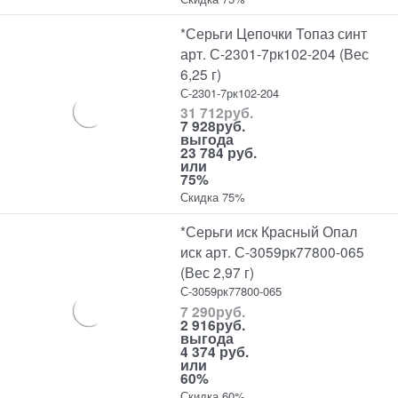
*Серьги Цепочки Топаз синт
арт. С-2301-7рк102-204 (Вес
6,25 г)
С-2301-7рк102-204
31 712
руб.
7 928
руб.
выгода
23 784 руб.
или
75%
Скидка 75%
*Серьги иск Красный Опал
иск арт. С-3059рк77800-065
(Вес 2,97 г)
С-3059рк77800-065
7 290
руб.
2 916
руб.
выгода
4 374 руб.
или
60%
Скидка 60%