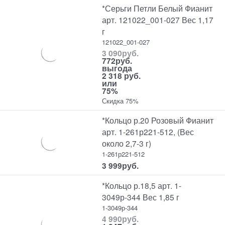
*Серьги Петли Белый Фианит
арт. 121022_001-027 Вес 1,17
г
121022_001-027
3 090
руб.
772
руб.
выгода
2 318 руб.
или
75%
Скидка 75%
*Кольцо р.20 Розовый Фианит
арт. 1-261р221-512, (Вес
около 2,7-3 г)
1-261р221-512
3 999
руб.
*Кольцо р.18,5 арт. 1-
3049р-344 Вес 1,85 г
1-3049р-344
4 990
руб.