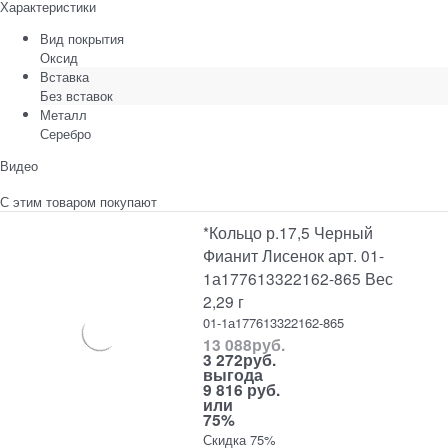
Характеристики
Вид покрытия
Оксид
Вставка
Без вставок
Металл
Серебро
Видео
С этим товаром покупают
*Кольцо р.17,5 Черный
Фианит Лисенок арт. 01-
1а177613322162-865 Вес
2,29 г
01-1а177613322162-865
13 088
руб.
3 272
руб.
выгода
9 816 руб.
или
75%
Скидка 75%