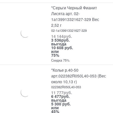
*Серьги Черный Фианит
Лисята арт. 02-
1а139913321627-329 Вес
2,52 г
02-1а139913321627-329
14 144
руб.
3 536
руб.
выгода
10 608 руб.
или
75%
Скидка 75%
*Колье р.40-50
арт.022382R050L40-053 (Вес
около 10,13 г)
022382R050L40-053
11 777
руб.
6 477
руб.
выгода
5 300 руб.
или
45%