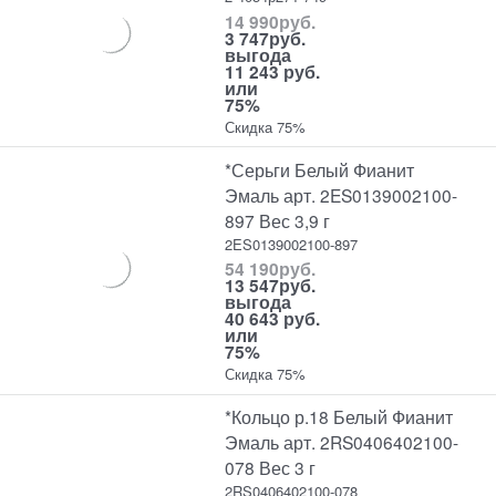
14 990
руб.
3 747
руб.
выгода
11 243 руб.
или
75%
Скидка 75%
*Серьги Белый Фианит
Эмаль арт. 2ES0139002100-
897 Вес 3,9 г
2ES0139002100-897
54 190
руб.
13 547
руб.
выгода
40 643 руб.
или
75%
Скидка 75%
*Кольцо р.18 Белый Фианит
Эмаль арт. 2RS0406402100-
078 Вес 3 г
2RS0406402100-078