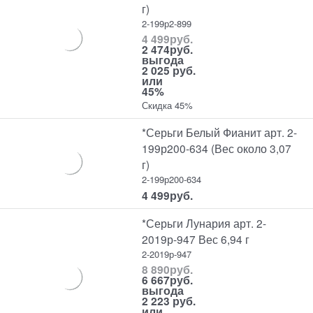
г)
2-199р2-899
4 499
руб.
2 474
руб.
выгода
2 025 руб.
или
45%
Скидка 45%
*Серьги Белый Фианит арт. 2-
199р200-634 (Вес около 3,07
г)
2-199р200-634
4 499
руб.
*Серьги Лунария арт. 2-
2019р-947 Вес 6,94 г
2-2019р-947
8 890
руб.
6 667
руб.
выгода
2 223 руб.
или