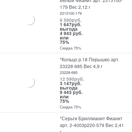
Белый Фианит арт. 2313100-
179 Вес 2,12 г
2313100-179
6 590
руб.
1 647
руб.
выгода
4 943 руб.
или
75%
Скидка 75%
*Кольцо р.18 Перышко арт.
23228-685 Вес 4,9 г
23228-685
12 590
руб.
3 147
руб.
выгода
9 443 руб.
или
75%
Скидка 75%
*Серьги Бриллианит Фианит
арт. 2-4003р220-579 Вес 2,41
г