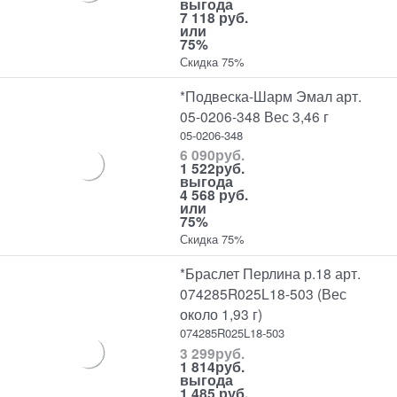
выгода
7 118 руб.
или
75%
Скидка 75%
*Подвеска-Шарм Эмал арт.
05-0206-348 Вес 3,46 г
05-0206-348
6 090
руб.
1 522
руб.
выгода
4 568 руб.
или
75%
Скидка 75%
*Браслет Перлина р.18 арт.
074285R025L18-503 (Вес
около 1,93 г)
074285R025L18-503
3 299
руб.
1 814
руб.
выгода
1 485 руб.