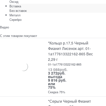
Оксид
Вставка
Без вставок
Металл
Серебро
Видео
С этим товаром покупают
*Кольцо р.17,5 Черный
Фианит Лисенок арт. 01-
1а177613322162-865 Вес
2,29 г
01-1а177613322162-865
13 088
руб.
3 272
руб.
выгода
9 816 руб.
или
75%
Скидка 75%
*Серьги Черный Фианит