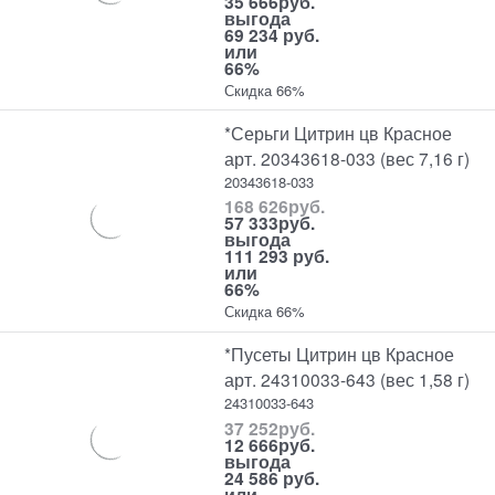
35 666
руб.
выгода
69 234 руб.
или
66%
Скидка 66%
*Серьги Цитрин цв Красное
арт. 20343618-033 (вес 7,16 г)
20343618-033
168 626
руб.
57 333
руб.
выгода
111 293 руб.
или
66%
Скидка 66%
*Пусеты Цитрин цв Красное
арт. 24310033-643 (вес 1,58 г)
24310033-643
37 252
руб.
12 666
руб.
выгода
24 586 руб.
или