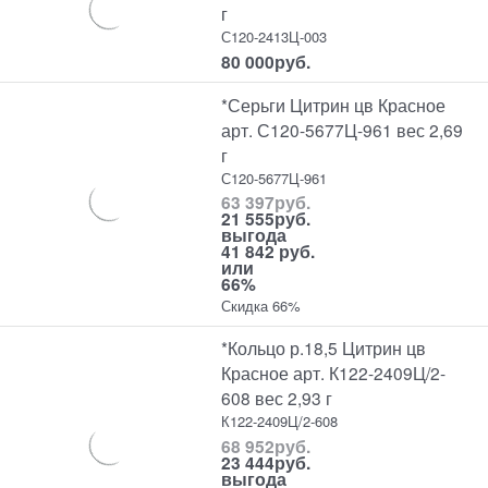
г
С120-2413Ц-003
80 000
руб.
*Серьги Цитрин цв Красное
арт. С120-5677Ц-961 вес 2,69
г
С120-5677Ц-961
63 397
руб.
21 555
руб.
выгода
41 842 руб.
или
66%
Скидка 66%
*Кольцо р.18,5 Цитрин цв
Красное арт. К122-2409Ц/2-
608 вес 2,93 г
К122-2409Ц/2-608
68 952
руб.
23 444
руб.
выгода