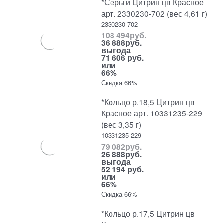
*Серьги Цитрин цв Красное
арт. 2330230-702 (вес 4,61 г)
2330230-702
108 494
руб.
36 888
руб.
выгода
71 606 руб.
или
66%
Скидка 66%
*Кольцо р.18,5 Цитрин цв
Красное арт. 10331235-229
(вес 3,35 г)
10331235-229
79 082
руб.
26 888
руб.
выгода
52 194 руб.
или
66%
Скидка 66%
*Кольцо р.17,5 Цитрин цв