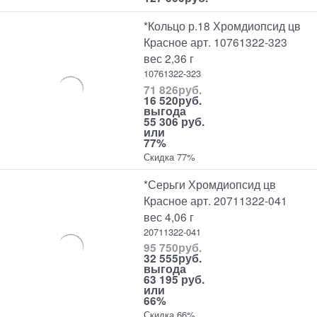
*Кольцо р.18 Хромдиопсид цв
Красное арт. 10761322-323
вес 2,36 г
10761322-323
71 826
руб.
16 520
руб.
выгода
55 306 руб.
или
77%
Скидка 77%
*Серьги Хромдиопсид цв
Красное арт. 20711322-041
вес 4,06 г
20711322-041
95 750
руб.
32 555
руб.
выгода
63 195 руб.
или
66%
Скидка 66%