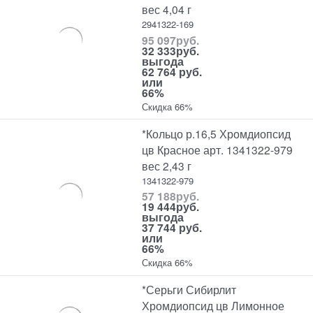
вес 4,04 г
2941322-169
95 097
руб.
32 333
руб.
выгода
62 764 руб.
или
66%
Скидка 66%
*Кольцо р.16,5 Хромдиопсид
цв Красное арт. 1341322-979
вес 2,43 г
1341322-979
57 188
руб.
19 444
руб.
выгода
37 744 руб.
или
66%
Скидка 66%
*Серьги Сибирлит
Хромдиопсид цв Лимонное