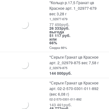
*Кольцо р.17,5 Гранат цв
Красное арт. 1_02977-679
вес 3,28 г
1_02977-679
77 450
руб.
26 333
руб.
выгода
51 117 руб.
или
66%
Скидка 66%
*Серьги Гранат цв Красное
арт. 2_02979-875 вес 7,58 г
2_02979-875
144 000
руб.
*Серьги Гранат цв Красное
арт. 02-2-570-0301-011-892
(вес 6,08 г)
02-2-570-0301-011-892
143 461
руб.
48 777
руб.