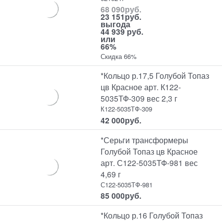
68 090
руб.
23 151
руб.
выгода
44 939 руб.
или
66%
Скидка 66%
*Кольцо р.17,5 Голубой Топаз
цв Красное арт. К122-
5035ТФ-309 вес 2,3 г
К122-5035ТФ-309
42 000
руб.
*Серьги трансформеры
Голубой Топаз цв Красное
арт. С122-5035ТФ-981 вес
4,69 г
С122-5035ТФ-981
85 000
руб.
*Кольцо р.16 Голубой Топаз