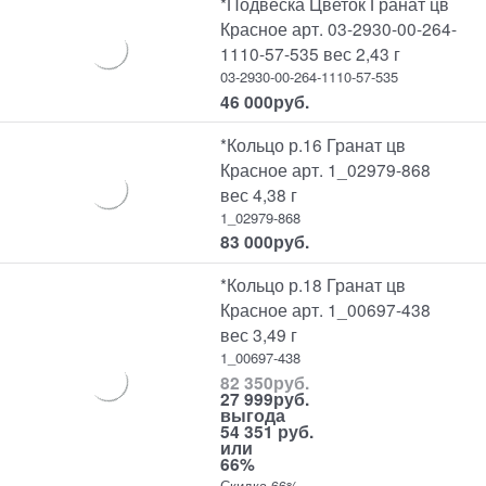
*Подвеска Цветок Гранат цв
Красное арт. 03-2930-00-264-
1110-57-535 вес 2,43 г
03-2930-00-264-1110-57-535
46 000
руб.
*Кольцо р.16 Гранат цв
Красное арт. 1_02979-868
вес 4,38 г
1_02979-868
83 000
руб.
*Кольцо р.18 Гранат цв
Красное арт. 1_00697-438
вес 3,49 г
1_00697-438
82 350
руб.
27 999
руб.
выгода
54 351 руб.
или
66%
Скидка 66%