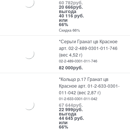
60 782
руб.
20 666
руб.
выгода
40 116 руб.
или
66%
Скидка 66%
*Серьги Гранат цв Красное
арт. 02-2-489-0301-011-746
(вес 4,52 г)
02-2-489-0301-011-746
82 000
руб.
*Кольцо р.17 Гранат цв
Красное арт. 01-2-633-0301-
011-042 (вес 2,87 г)
01-2-633-0301-011-042
67 644
руб.
22 999
руб.
выгода
44 645 руб.
или
66%