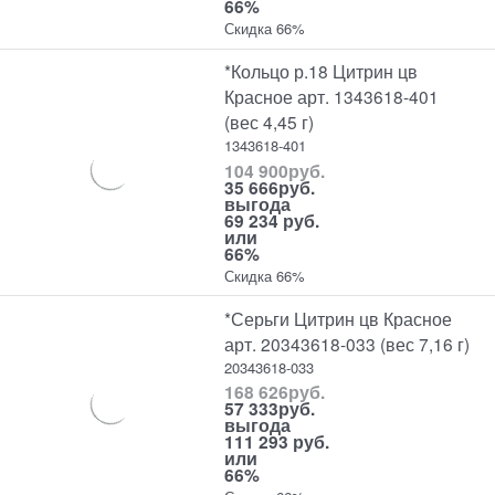
66%
Скидка 66%
*Кольцо р.18 Цитрин цв
Красное арт. 1343618-401
(вес 4,45 г)
1343618-401
104 900
руб.
35 666
руб.
выгода
69 234 руб.
или
66%
Скидка 66%
*Серьги Цитрин цв Красное
арт. 20343618-033 (вес 7,16 г)
20343618-033
168 626
руб.
57 333
руб.
выгода
111 293 руб.
или
66%