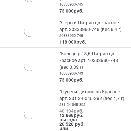
10333960-745
73 000
руб.
*Серьги Цитрин цв красное
арт. 20333960-746 (вес 6,4 г)
20333960-746
118 000
руб.
*Кольцо р.18,5 Цитрин цв
красное арт. 10333960-743
(вес 3,89 г)
10333960-743
73 000
руб.
*Пусеты Цитрин цв Красное
арт. 231 24-045-392 (вес 1,7 г)
231 24-045-392
40 194
руб.
13 666
руб.
выгода
26 528 руб.
или