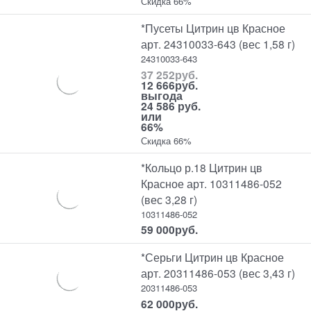
Скидка 66%
*Пусеты Цитрин цв Красное
арт. 24310033-643 (вес 1,58 г)
24310033-643
37 252
руб.
12 666
руб.
выгода
24 586 руб.
или
66%
Скидка 66%
*Кольцо р.18 Цитрин цв
Красное арт. 10311486-052
(вес 3,28 г)
10311486-052
59 000
руб.
*Серьги Цитрин цв Красное
арт. 20311486-053 (вес 3,43 г)
20311486-053
62 000
руб.