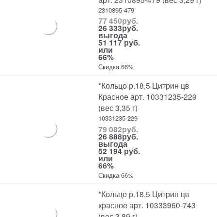
2310895-479
77 450
руб.
26 333
руб.
выгода
51 117 руб.
или
66%
Скидка 66%
*Кольцо р.18,5 Цитрин цв
Красное арт. 10331235-229
(вес 3,35 г)
10331235-229
79 082
руб.
26 888
руб.
выгода
52 194 руб.
или
66%
Скидка 66%
*Кольцо р.18,5 Цитрин цв
красное арт. 10333960-743
(вес 3,89 г)