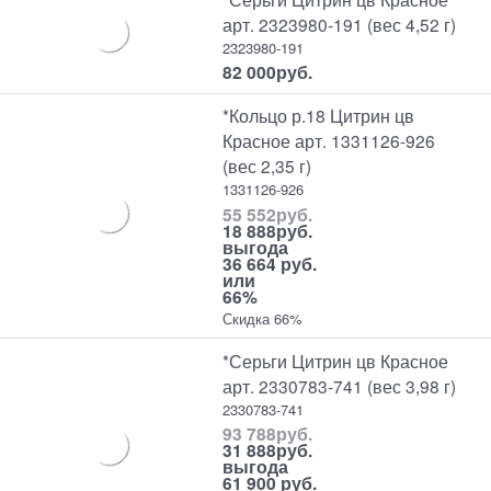
арт. 2323980-191 (вес 4,52 г)
2323980-191
82 000
руб.
*Кольцо р.18 Цитрин цв
Красное арт. 1331126-926
(вес 2,35 г)
1331126-926
55 552
руб.
18 888
руб.
выгода
36 664 руб.
или
66%
Скидка 66%
*Серьги Цитрин цв Красное
арт. 2330783-741 (вес 3,98 г)
2330783-741
93 788
руб.
31 888
руб.
выгода
61 900 руб.