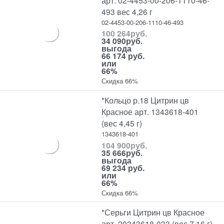
493 вес 4,26 г
02-4453-00-206-1110-46-493
100 264
руб.
34 090
руб.
выгода
66 174 руб.
или
66%
Скидка 66%
*Кольцо р.18 Цитрин цв
Красное арт. 1343618-401
(вес 4,45 г)
1343618-401
104 900
руб.
35 666
руб.
выгода
69 234 руб.
или
66%
Скидка 66%
*Серьги Цитрин цв Красное
арт. 20343618-033 (вес 7,16 г)