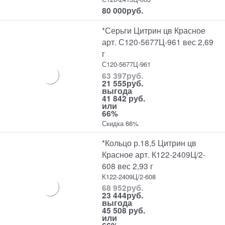
80 000
руб.
*Серьги Цитрин цв Красное
арт. С120-5677Ц-961 вес 2,69
г
С120-5677Ц-961
63 397
руб.
21 555
руб.
выгода
41 842 руб.
или
66%
Скидка 66%
*Кольцо р.18,5 Цитрин цв
Красное арт. К122-2409Ц/2-
608 вес 2,93 г
К122-2409Ц/2-608
68 952
руб.
23 444
руб.
выгода
45 508 руб.
или