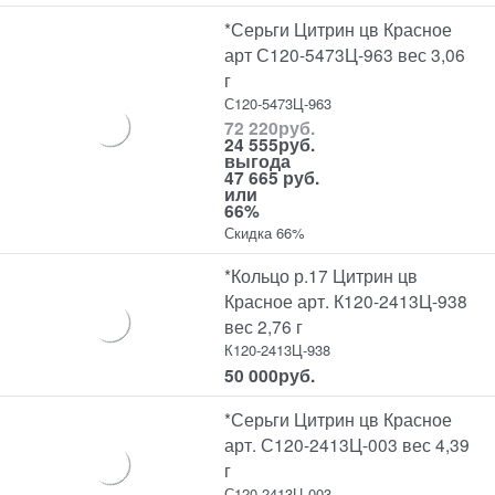
*Серьги Цитрин цв Красное
арт С120-5473Ц-963 вес 3,06
г
С120-5473Ц-963
72 220
руб.
24 555
руб.
выгода
47 665 руб.
или
66%
Скидка 66%
*Кольцо р.17 Цитрин цв
Красное арт. К120-2413Ц-938
вес 2,76 г
К120-2413Ц-938
50 000
руб.
*Серьги Цитрин цв Красное
арт. С120-2413Ц-003 вес 4,39
г
С120-2413Ц-003