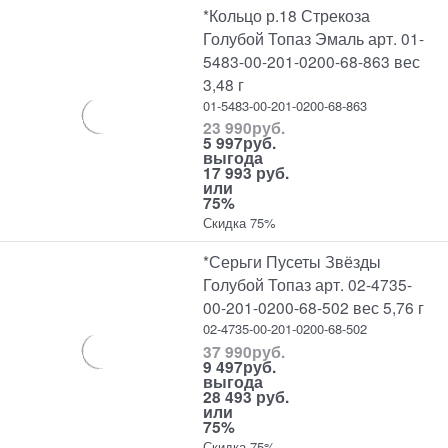
*Кольцо р.18 Стрекоза
Голубой Топаз Эмаль арт. 01-
5483-00-201-0200-68-863 вес
3,48 г
01-5483-00-201-0200-68-863
23 990
руб.
5 997
руб.
выгода
17 993 руб.
или
75%
Скидка 75%
*Серьги Пусеты Звёзды
Голубой Топаз арт. 02-4735-
00-201-0200-68-502 вес 5,76 г
02-4735-00-201-0200-68-502
37 990
руб.
9 497
руб.
выгода
28 493 руб.
или
75%
Скидка 75%